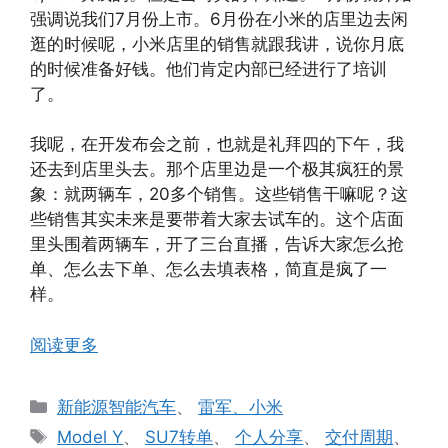
强调说我们7月份上市。6月份在小米的店里边去闲
逛的时候呢，小米店里的销售就跟我讲，说你月底
的时候准备好钱。他们肯定内部已经进行了培训
了。
我呢，在开发布会之前，也就是礼拜四的下午，我
还去到店里头去。那个店里边是一个极其疯狂的景
象：就两辆车，20多个销售。这些销售干嘛呢？这
些销售其实未来是要带着大家去试车的。这个店面
里头围着两辆车，开了三台直播，告诉大家怎么抢
单、怎么去下单、怎么去填表格，简直是疯了一
样。
阅读更多
分
新能源智能汽车
、
雷军、小米
类
标
Model Y
、
SU7转单
、
个人分享
、
交付周期
、