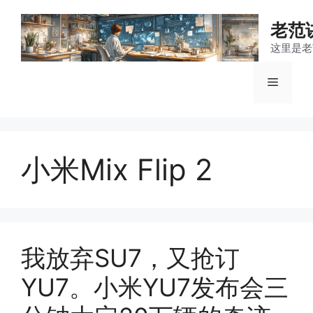
跳
至
老范
内
这里是老
容
菜
单
小米Mix Flip 2
我放弃SU7，又抢订
YU7。小米YU7发布会三