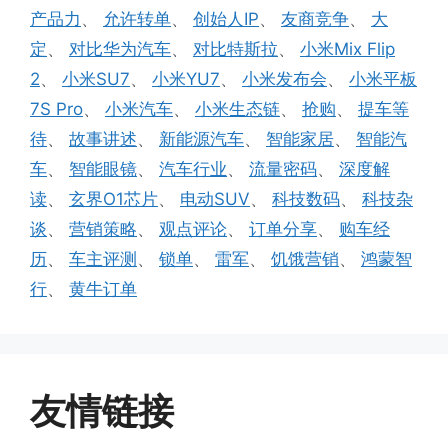
签
产品力
、
允许转单
、
创始人IP
、
友商竞争
、
大
定
、
对比华为汽车
、
对比特斯拉
、
小米Mix Flip
2
、
小米SU7
、
小米YU7
、
小米发布会
、
小米平板
7S Pro
、
小米汽车
、
小米生态链
、
抢购
、
提车等
待
、
故事讲述
、
新能源汽车
、
智能家居
、
智能汽
车
、
智能眼镜
、
汽车行业
、
流量密码
、
深度解
读
、
玄界O1芯片
、
电动SUV
、
科技数码
、
科技杂
谈
、
营销策略
、
观点评论
、
订单分享
、
购车经
历
、
车主评测
、
锁单
、
雷军
、
饥饿营销
、
鸿蒙智
行
、
黄牛订单
友情链接