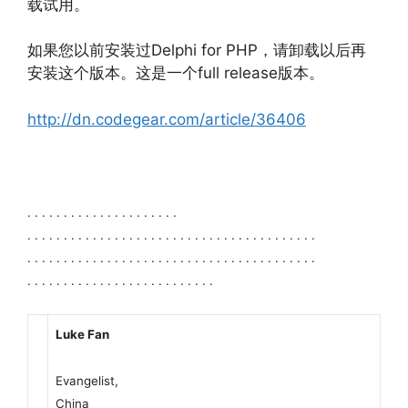
载试用。
Delphi for PHP
如果您以前安装过
，请卸载以后再
full release
安装这个版本。这是一个
版本。
http://dn.codegear.com/article/36406
. . . . . . . . . . . . . . . . . . . . .
. . . . . . . . . . . . . . . . . . . . . . . . . . . . . . . . . . . . . . . .
. . . . . . . . . . . . . . . . . . . . . . . . . . . . . . . . . . . . . . . .
. . . . . . . . . . . . . . . . . . . . . . . . . .
Luke Fan
Evangelist,
China