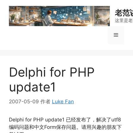
跳
至
老范
内
这里是老
容
菜
单
Delphi for PHP
update1
2007-05-09
作者
Luke Fan
Delphi for PHP update1
utf8
已经发布了，解决了
Form
编码问题和中文
保存问题。请用兴趣的朋友下