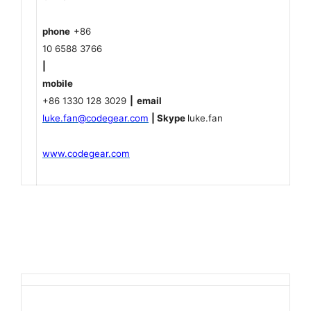
phone
+86
10 6588 3766
|
mobile
+86 1330 128 3029
|
email
luke.fan@codegear.com
|
Skype
luke.fan
www.codegear.com