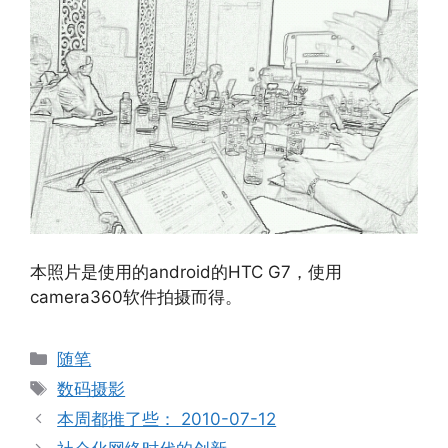
本照片是使用的android的HTC G7，使用
camera360软件拍摄而得。
分
随笔
类
标
数码摄影
签
本周都推了些： 2010-07-12