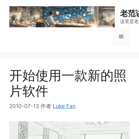
跳
至
老范
内
这里是老
容
菜
单
开始使用一款新的照
片软件
2010-07-13
作者
Luke Fan