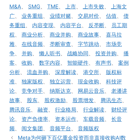
签
M&A
、
SMG
、
TME
、
上市
、
上市失败
、
上海文
广
、
业务重组
、
业绩对赌
、
交易对价
、
估值
、
债
务重组
、
内容变现
、
内容平台
、
反垄断
、
员工期
权
、
商业分析
、
商业并购
、
商业故事
、
喜马拉
雅
、
在线音频
、
垄断审查
、
字节跳动
、
市场竞
争
、
并购
、
懒人听书
、
战略协同
、
投资并购
、
播
客
、
收购
、
数字内容
、
智能硬件
、
有声书
、
案例
分析
、
流血并购
、
深度解读
、
港交所
、
版权标
准
、
独家版权
、
独立运营
、
现金收购
、
科技评
论
、
竞争对手
、
纳斯达克
、
网易云音乐
、
老潘讲
故事
、
股东
、
股权激励
、
股票增发
、
腾讯生态
、
腾讯音乐
、
融资
、
行业格局
、
行业解读
、
财经评
论
、
资产负债率
、
资本运作
、
车载音频
、
长音
频
、
阅文集团
、
音频平台
、
音频版权
Meta为何砸下百亿重金投资而非直接收购AI数