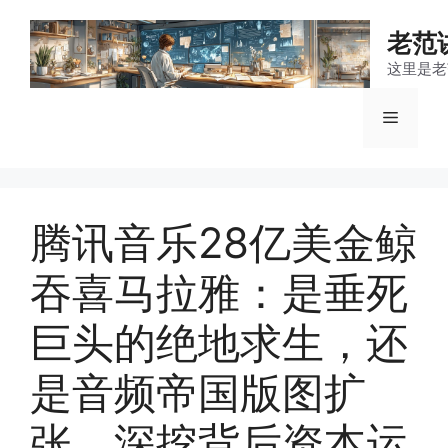
跳
至
老范
内
这里是老
容
菜
单
腾讯音乐28亿美金鲸
吞喜马拉雅：是垂死
巨头的绝地求生，还
是音频帝国版图扩
张，深挖背后资本运