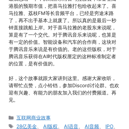
港股的预期市值，把喜马拉雅打包给收起来了。喜
马拉雅、荔枝FM等长音频平台，已经是穷途末路
了，再不出手基本上就废了。所以真的是最后一秒
钟直接跳船上岸。对于喜马拉雅的老股东来说呢，
算是有了一个交代。对于腾讯音乐来说呢，也算是
有一定的价值。智能设备和汽车的合作商，这块对
于腾讯音乐来说是有价值的。老的这些版权，对于
腾讯音乐获得在AI时代版权厘定的这种标准制定者
的位置，是有价值的。
好，这个故事就跟大家讲到这里。感谢大家收听，
请帮忙点赞，点小铃铛，参加Discord讨论群。也欢
迎有兴趣、有能力的朋友加入我们的付费频道。再
见。
分
互联网商业故事
类
标
28亿美金
、
AI版权
、
AI语音
、
AI音频
、
IPO
、