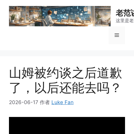
跳
至
老范
内
这里是老
容
菜
单
山姆被约谈之后道歉
了，以后还能去吗？
2026-06-17
作者
Luke Fan