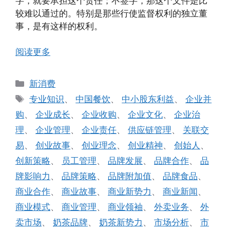
字，就要承担这个责任；不签字，那这个文件是比
较难以通过的。特别是那些行使监督权利的独立董
事，是有这样的权利。
阅读更多
分
新消费
类
标
专业知识
、
中国餐饮
、
中小股东利益
、
企业并
签
购
、
企业成长
、
企业收购
、
企业文化
、
企业治
理
、
企业管理
、
企业责任
、
供应链管理
、
关联交
易
、
创业故事
、
创业理念
、
创业精神
、
创始人
、
创新策略
、
员工管理
、
品牌发展
、
品牌合作
、
品
牌影响力
、
品牌策略
、
品牌附加值
、
品牌食品
、
商业合作
、
商业故事
、
商业新势力
、
商业新闻
、
商业模式
、
商业管理
、
商业领袖
、
外卖业务
、
外
卖市场
、
奶茶品牌
、
奶茶新势力
、
市场分析
、
市