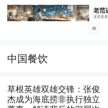
跳
至
老范
内
这里是老
容
菜
单
中国餐饮
草根英雄双雄交锋：张俊
杰成为海底捞非执行独立