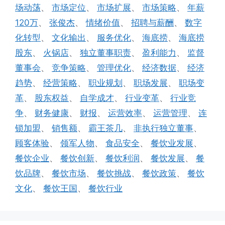
场动荡
、
市场定位
、
市场扩展
、
市场策略
、
年薪
120万
、
张俊杰
、
情绪价值
、
招聘与薪酬
、
数字
化转型
、
文化输出
、
服务优化
、
海底捞
、
海底捞
股东
、
火锅店
、
独立董事职责
、
盈利能力
、
监督
董事会
、
竞争策略
、
管理优化
、
经济数据
、
经济
趋势
、
经营策略
、
职业规划
、
职场发展
、
职场变
革
、
股东权益
、
自学成才
、
行业变革
、
行业竞
争
、
财务健康
、
财报
、
运营效率
、
运营管理
、
连
锁加盟
、
销售额
、
霸王茶几
、
非执行独立董事
、
顾客体验
、
领军人物
、
食品安全
、
餐饮业发展
、
餐饮企业
、
餐饮创新
、
餐饮利润
、
餐饮发展
、
餐
饮品牌
、
餐饮市场
、
餐饮挑战
、
餐饮政策
、
餐饮
文化
、
餐饮王国
、
餐饮行业