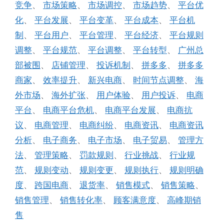
竞争
、
市场策略
、
市场调控
、
市场趋势
、
平台优
化
、
平台发展
、
平台变革
、
平台成本
、
平台机
制
、
平台用户
、
平台管理
、
平台经济
、
平台规则
调整
、
平台规范
、
平台调整
、
平台转型
、
广州总
部被围
、
店铺管理
、
投诉机制
、
拼多多
、
拼多多
商家
、
效率提升
、
新兴电商
、
时间节点调整
、
海
外市场
、
海外扩张
、
用户体验
、
用户投诉
、
电商
平台
、
电商平台危机
、
电商平台发展
、
电商抗
议
、
电商管理
、
电商纠纷
、
电商资讯
、
电商资讯
分析
、
电子商务
、
电子市场
、
电子贸易
、
管理方
法
、
管理策略
、
罚款规则
、
行业挑战
、
行业规
范
、
规则变动
、
规则变更
、
规则执行
、
规则明确
度
、
跨国电商
、
退货率
、
销售模式
、
销售策略
、
销售管理
、
销售转化率
、
顾客满意度
、
高峰期销
售