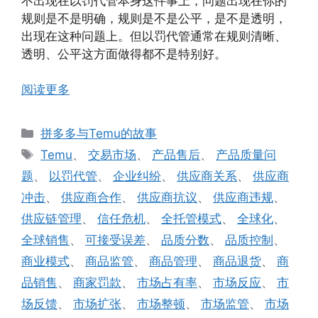
不出现在以罚代管本身这件事上，问题出现在你的
规则是不是明确，规则是不是公平，是不是透明，
出现在这种问题上。但以罚代管通常在规则清晰、
透明、公平这方面做得都不是特别好。
阅读更多
分
拼多多与Temu的故事
类
标
Temu
、
交易市场
、
产品售后
、
产品质量问
签
题
、
以罚代管
、
企业纠纷
、
供应商关系
、
供应商
冲击
、
供应商合作
、
供应商抗议
、
供应商违规
、
供应链管理
、
信任危机
、
全托管模式
、
全球化
、
全球销售
、
可接受误差
、
品质分数
、
品质控制
、
商业模式
、
商品监管
、
商品管理
、
商品退货
、
商
品销售
、
商家罚款
、
市场占有率
、
市场反应
、
市
场反馈
、
市场扩张
、
市场整顿
、
市场监管
、
市场