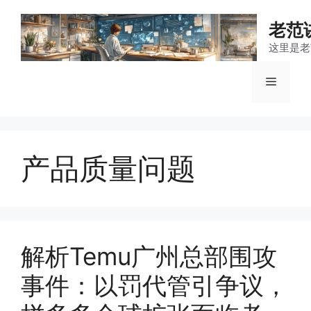
跳
至
老范
内
这里是老
容
菜
单
产品质量问题
解析Temu广州总部围攻
事件：以罚代管引争议，