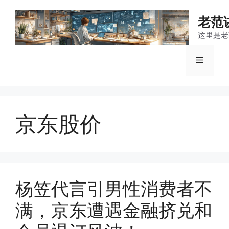
跳
至
老范
内
这里是老
容
菜
单
京东股价
杨笠代言引男性消费者不
满，京东遭遇金融挤兑和