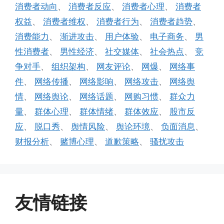
消费者动向
、
消费者反应
、
消费者心理
、
消费者
权益
、
消费者维权
、
消费者行为
、
消费者趋势
、
消费能力
、
渐进攻击
、
用户体验
、
电子商务
、
男
性消费者
、
男性经济
、
社交媒体
、
社会热点
、
竞
争对手
、
组织架构
、
网友评论
、
网爆
、
网络事
件
、
网络传播
、
网络影响
、
网络攻击
、
网络舆
情
、
网络舆论
、
网络话题
、
网购习惯
、
群众力
量
、
群体心理
、
群体情绪
、
群体效应
、
股市反
应
、
脱口秀
、
舆情风险
、
舆论环境
、
负面消息
、
财报分析
、
赌博心理
、
道歉策略
、
骚扰攻击
友情链接