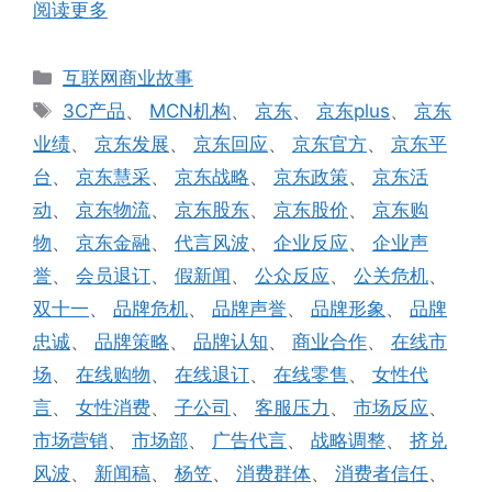
阅读更多
分
互联网商业故事
类
标
3C产品
、
MCN机构
、
京东
、
京东plus
、
京东
签
业绩
、
京东发展
、
京东回应
、
京东官方
、
京东平
台
、
京东慧采
、
京东战略
、
京东政策
、
京东活
动
、
京东物流
、
京东股东
、
京东股价
、
京东购
物
、
京东金融
、
代言风波
、
企业反应
、
企业声
誉
、
会员退订
、
假新闻
、
公众反应
、
公关危机
、
双十一
、
品牌危机
、
品牌声誉
、
品牌形象
、
品牌
忠诚
、
品牌策略
、
品牌认知
、
商业合作
、
在线市
场
、
在线购物
、
在线退订
、
在线零售
、
女性代
言
、
女性消费
、
子公司
、
客服压力
、
市场反应
、
市场营销
、
市场部
、
广告代言
、
战略调整
、
挤兑
风波
、
新闻稿
、
杨笠
、
消费群体
、
消费者信任
、