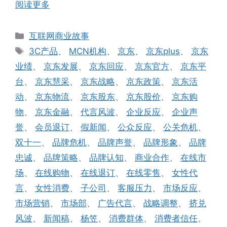
阅读更多
分
互联网商业故事
类
标
3C产品
、
MCN机构
、
京东
、
京东plus
、
京东
签
业绩
、
京东发展
、
京东回应
、
京东官方
、
京东平
台
、
京东慧采
、
京东战略
、
京东政策
、
京东活
动
、
京东物流
、
京东股东
、
京东股价
、
京东购
物
、
京东金融
、
代言风波
、
企业反应
、
企业声
誉
、
会员退订
、
假新闻
、
公众反应
、
公关危机
、
双十一
、
品牌危机
、
品牌声誉
、
品牌形象
、
品牌
忠诚
、
品牌策略
、
品牌认知
、
商业合作
、
在线市
场
、
在线购物
、
在线退订
、
在线零售
、
女性代
言
、
女性消费
、
子公司
、
客服压力
、
市场反应
、
市场营销
、
市场部
、
广告代言
、
战略调整
、
挤兑
风波
、
新闻稿
、
杨笠
、
消费群体
、
消费者信任
、