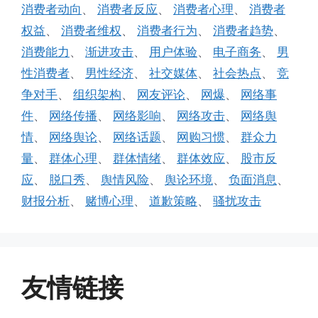
消费者动向
、
消费者反应
、
消费者心理
、
消费者
权益
、
消费者维权
、
消费者行为
、
消费者趋势
、
消费能力
、
渐进攻击
、
用户体验
、
电子商务
、
男
性消费者
、
男性经济
、
社交媒体
、
社会热点
、
竞
争对手
、
组织架构
、
网友评论
、
网爆
、
网络事
件
、
网络传播
、
网络影响
、
网络攻击
、
网络舆
情
、
网络舆论
、
网络话题
、
网购习惯
、
群众力
量
、
群体心理
、
群体情绪
、
群体效应
、
股市反
应
、
脱口秀
、
舆情风险
、
舆论环境
、
负面消息
、
财报分析
、
赌博心理
、
道歉策略
、
骚扰攻击
友情链接