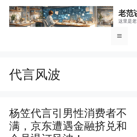
跳
至
老范
内
这里是老
容
菜
单
代言风波
杨笠代言引男性消费者不
满，京东遭遇金融挤兑和