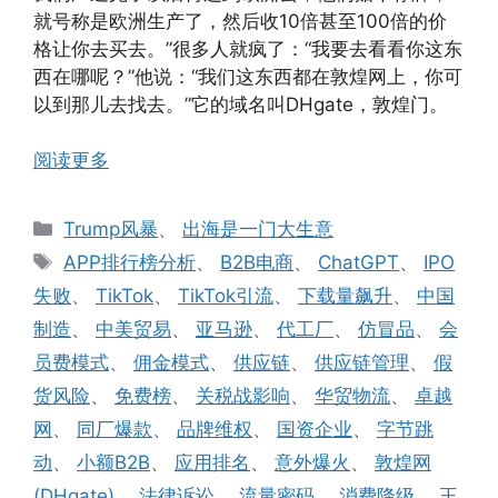
就号称是欧洲生产了，然后收10倍甚至100倍的价
格让你去买去。”很多人就疯了：“我要去看看你这东
西在哪呢？”他说：“我们这东西都在敦煌网上，你可
以到那儿去找去。”它的域名叫DHgate，敦煌门。
阅读更多
分
Trump风暴
、
出海是一门大生意
类
标
APP排行榜分析
、
B2B电商
、
ChatGPT
、
IPO
签
失败
、
TikTok
、
TikTok引流
、
下载量飙升
、
中国
制造
、
中美贸易
、
亚马逊
、
代工厂
、
仿冒品
、
会
员费模式
、
佣金模式
、
供应链
、
供应链管理
、
假
货风险
、
免费榜
、
关税战影响
、
华贸物流
、
卓越
网
、
同厂爆款
、
品牌维权
、
国资企业
、
字节跳
动
、
小额B2B
、
应用排名
、
意外爆火
、
敦煌网
(DHgate)
、
法律诉讼
、
流量密码
、
消费降级
、
王