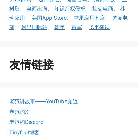
树彤
、
电商出海
、
知识产权侵权
、
社交电商
、
移
动应用
、
美国App Store
、
苹果应用商店
、
跨境电
商
、
阿里国际站
、
陈年
、
雷军
、
飞来横祸
友情链接
老范讲故事——YouTube频道
老范的X
老范的Discord
Tinyfool博客