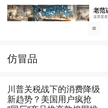
跳
至
老范
内
这里是老
容
菜
单
仿冒品
川普关税战下的消费降级
新趋势？美国用户疯抢