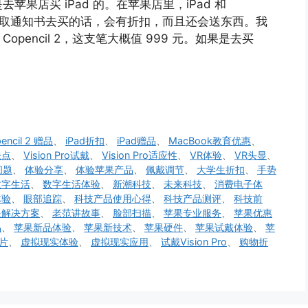
果店买 iPad 的。在苹果店里，iPad 和
学录取通知书去买的话，会有折扣，而且还会送东西。我
opencil 2，这支笔大概值 999 元。如果是去买
。
encil 2 赠品
、
iPad折扣
、
iPad赠品
、
MacBook教育优惠
、
缺点
、
Vision Pro试戴
、
Vision Pro适应性
、
VR体验
、
VR头显
、
问题
、
体验分享
、
体验苹果产品
、
佩戴调节
、
大学生折扣
、
手势
数字生活
、
数字生活体验
、
新潮科技
、
未来科技
、
消费电子体
体验
、
眼部追踪
、
科技产品使用心得
、
科技产品测评
、
科技前
眼解决方案
、
老范讲故事
、
脸部扫描
、
苹果专业服务
、
苹果优惠
品
、
苹果新品体验
、
苹果新技术
、
苹果硬件
、
苹果试戴体验
、
苹
片
、
虚拟现实体验
、
虚拟现实应用
、
试戴Vision Pro
、
购物折