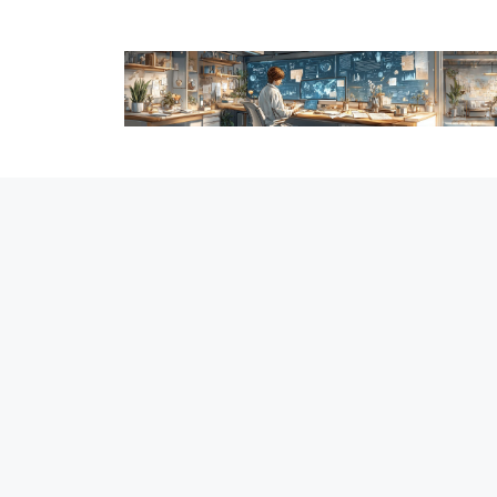
跳
至
内
容