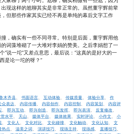
跟大家聊了两个小时。尬聊，确实稍微有一些尬，因为
，出现这样的尬聊其实是非常正常的。虽然董宇辉前辈
谈，但那些作家其实已经不再是单纯的幕后文字工作
碰撞，确实有一些不同寻常。特别是后面，董宇辉用他
丽的词藻堆砌了一大堆对李娟的赞美。之后李娟想了一
个“说一坨”又差点意思，最后说：“这真的是好大的一
西是论一坨的呀？”
鲁木齐县
、
书面语言
、
互动体验
、
传媒质量
、
体验分享
、
作
公众表达
、
内容传播
、
内容创作
、
内容控制
、
内容策划
、
内容评
实
、
即兴互动
、
即兴创造
、
即兴发挥
、
即兴表演
、
反复修改
、
欣赏水平
、
天山
、
媒体平台
、
媒体效果
、
实时评论
、
小作文
、
小
流
、
文化人
、
文化对比
、
文化碰撞
、
文化触动
、
文化认知
、
文
量热点
、
溢美之词
、
演讲技巧
、
现场主持
、
现场感
、
直播技巧
、