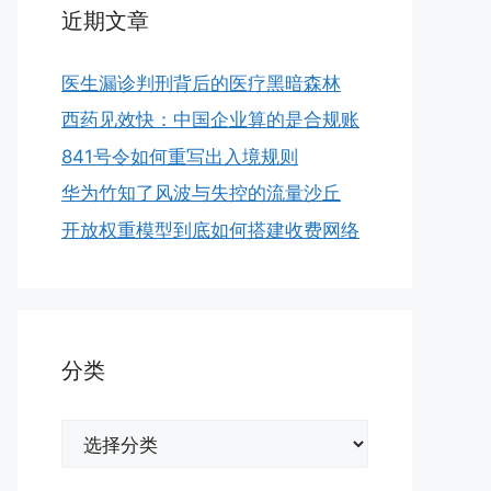
近期文章
医生漏诊判刑背后的医疗黑暗森林
西药见效快：中国企业算的是合规账
841号令如何重写出入境规则
华为竹知了风波与失控的流量沙丘
开放权重模型到底如何搭建收费网络
分类
分
类