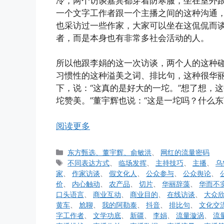
冷，两个访谈嘉宾都穿着防寒服，坐在室外
一个文字工作者跟一个主播之间的这种沟通
也采访过一些作家，大家可以坐在这侃侃而
者，而是本身也有非常多社会活动的人。
所以他跟李娟的这一次访谈，两个人的这种
习惯性的这种溢美之词、排比句，这种很华
下，说：“这真的是好大的一坨。”想了想，这
坨赞美。”董宇辉也说：“这是一坨吗？什么东
阅读更多
分
东方甄选、董宇辉、俞敏洪
、
网红的流量密码
类
标
不同表达方式
、
临场发挥
、
主持技巧
、
主播
、
乌
签
家
、
作家访谈
、
假文化人
、
公众参与
、
公众舆论
、
价
、
内心触动
、
农产品
、
切片
、
华丽辞藻
、
华而不
口头语言
、
商业互动
、
商业目的
、
在线访谈
、
大众
黄车
、
尬聊
、
我的阿勒泰
、
抖音
、
排比句
、
文化交
字工作者
、
文学功底
、
新疆
、
李娟
、
流量漩涡
、
流