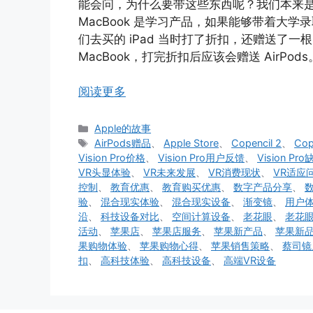
能会问，为什么要带这些东西呢？我们本来是去苹
MacBook 是学习产品，如果能够带着大
们去买的 iPad 当时打了折扣，还赠送了一根 C
MacBook，打完折扣后应该会赠送 AirPods
阅读更多
分
Apple的故事
类
标
AirPods赠品
、
Apple Store
、
Copencil 2
、
Cop
签
Vision Pro价格
、
Vision Pro用户反馈
、
Vision Pro
VR头显体验
、
VR未来发展
、
VR消费现状
、
VR适应
控制
、
教育优惠
、
教育购买优惠
、
数字产品分享
、
验
、
混合现实体验
、
混合现实设备
、
渐变镜
、
用户
沿
、
科技设备对比
、
空间计算设备
、
老花眼
、
老花
活动
、
苹果店
、
苹果店服务
、
苹果新产品
、
苹果新
果购物体验
、
苹果购物心得
、
苹果销售策略
、
蔡司镜
扣
、
高科技体验
、
高科技设备
、
高端VR设备