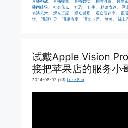
直播挑战
、
直播收益
、
直播数据
、
直播流量
、
直播
播间经验
、
社会焦点
、
社恐
、
社牛
、
精确表达
、
网
表演艺术
、
观众反应
、
观众感受
、
观众留存率
、
视
馈
、
话题引导
、
话题热度
、
语文老师
、
赞美
、
锦上
试戴Apple Visio
接把苹果店的服务小
2024-08-02
作者
Luke Fan