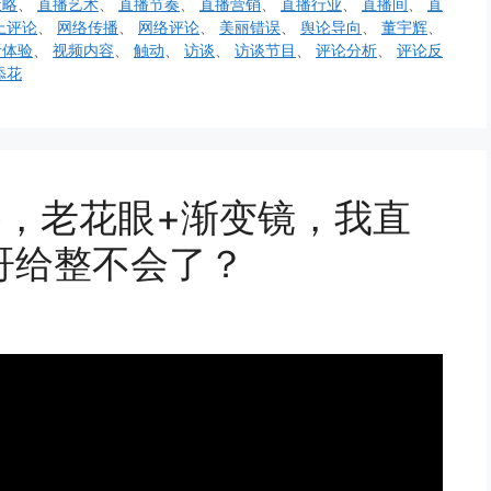
策略
、
直播艺术
、
直播节奏
、
直播营销
、
直播行业
、
直播间
、
直
上评论
、
网络传播
、
网络评论
、
美丽错误
、
舆论导向
、
董宇辉
、
听体验
、
视频内容
、
触动
、
访谈
、
访谈节目
、
评论分析
、
评论反
添花
n Pro，老花眼+渐变镜，我直
哥给整不会了？