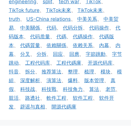
engineering
、
split
、
tech war
、
TikTok
、
TikTok future
、
TikTok未來
、
TikTok未来
、
truth
、
US-China relations
、
中美关系
、
中美贸
易
、
中美關係
、
代码
、
代码分拆
、
代码操作
、
代
码版本
、
代码质量
、
代碼
、
代碼操作
、
代碼版
本
、
代碼質量
、
依賴關係
、
依赖关系
、
內幕
、
内
幕
、
分叉
、
分拆
、
回应
、
回應
、
字節跳動
、
字节
跳动
、
工程代码库
、
工程代碼庫
、
开源代码库
、
抖音
、
拆分
、
推荐算法
、
整理
、
梳理
、
模块
、
模
組
、
深度解析
、
演算法
、
爆料
、
版本管理
、
真
假
、
科技战
、
科技戰
、
科技角力
、
算法
、
老范
、
脏活
、
路透社
、
軟件工程
、
软件工程
、
软件开
发
、
辟谣与真相
、
開源代碼庫