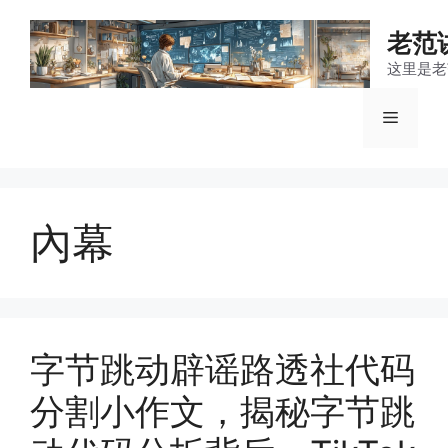
跳
至
老范
内
这里是老
容
菜
单
內幕
字节跳动辟谣路透社代码
分割小作文，揭秘字节跳