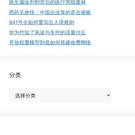
医生漏诊判刑背后的医疗黑暗森林
西药见效快：中国企业算的是合规账
841号令如何重写出入境规则
华为竹知了风波与失控的流量沙丘
开放权重模型到底如何搭建收费网络
分类
分
类