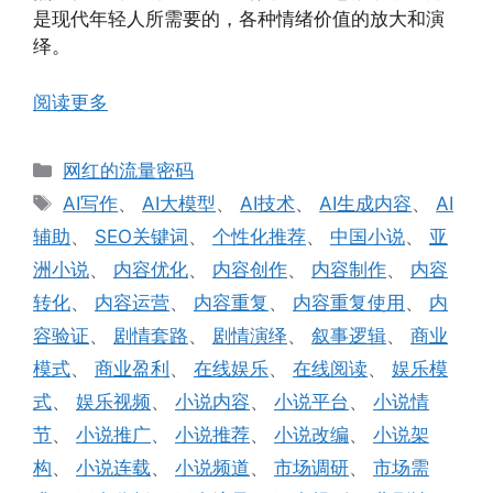
是现代年轻人所需要的，各种情绪价值的放大和演
绎。
阅读更多
分
网红的流量密码
类
标
AI写作
、
AI大模型
、
AI技术
、
AI生成内容
、
AI
签
辅助
、
SEO关键词
、
个性化推荐
、
中国小说
、
亚
洲小说
、
内容优化
、
内容创作
、
内容制作
、
内容
转化
、
内容运营
、
内容重复
、
内容重复使用
、
内
容验证
、
剧情套路
、
剧情演绎
、
叙事逻辑
、
商业
模式
、
商业盈利
、
在线娱乐
、
在线阅读
、
娱乐模
式
、
娱乐视频
、
小说内容
、
小说平台
、
小说情
节
、
小说推广
、
小说推荐
、
小说改编
、
小说架
构
、
小说连载
、
小说频道
、
市场调研
、
市场需