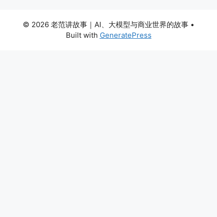
© 2026 老范讲故事｜AI、大模型与商业世界的故事
•
Built with
GeneratePress