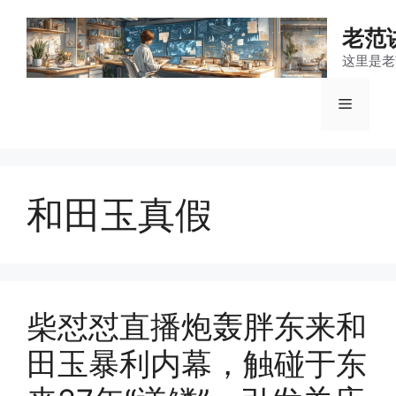
跳
至
老范
内
这里是老
容
菜
单
和田玉真假
柴怼怼直播炮轰胖东来和
田玉暴利内幕，触碰于东