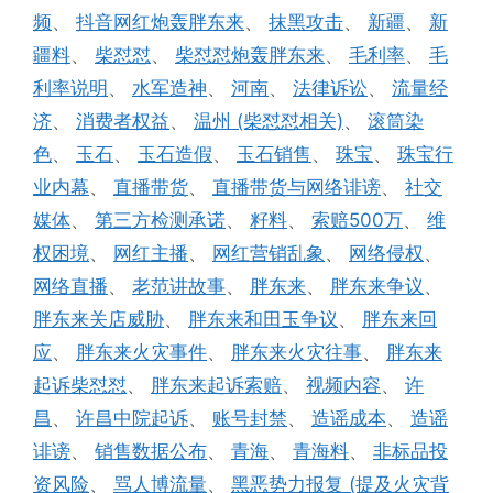
频
、
抖音网红炮轰胖东来
、
抹黑攻击
、
新疆
、
新
疆料
、
柴怼怼
、
柴怼怼炮轰胖东来
、
毛利率
、
毛
利率说明
、
水军造神
、
河南
、
法律诉讼
、
流量经
济
、
消费者权益
、
温州 (柴怼怼相关)
、
滚筒染
色
、
玉石
、
玉石造假
、
玉石销售
、
珠宝
、
珠宝行
业内幕
、
直播带货
、
直播带货与网络诽谤
、
社交
媒体
、
第三方检测承诺
、
籽料
、
索赔500万
、
维
权困境
、
网红主播
、
网红营销乱象
、
网络侵权
、
网络直播
、
老范讲故事
、
胖东来
、
胖东来争议
、
胖东来关店威胁
、
胖东来和田玉争议
、
胖东来回
应
、
胖东来火灾事件
、
胖东来火灾往事
、
胖东来
起诉柴怼怼
、
胖东来起诉索赔
、
视频内容
、
许
昌
、
许昌中院起诉
、
账号封禁
、
造谣成本
、
造谣
诽谤
、
销售数据公布
、
青海
、
青海料
、
非标品投
资风险
、
骂人博流量
、
黑恶势力报复 (提及火灾背