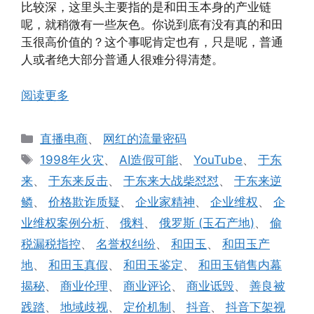
比较深，这里头主要指的是和田玉本身的产业链
呢，就稍微有一些灰色。你说到底有没有真的和田
玉很高价值的？这个事呢肯定也有，只是呢，普通
人或者绝大部分普通人很难分得清楚。
阅读更多
分
直播电商
、
网红的流量密码
类
标
1998年火灾
、
AI造假可能
、
YouTube
、
于东
签
来
、
于东来反击
、
于东来大战柴怼怼
、
于东来逆
鳞
、
价格欺诈质疑
、
企业家精神
、
企业维权
、
企
业维权案例分析
、
俄料
、
俄罗斯 (玉石产地)
、
偷
税漏税指控
、
名誉权纠纷
、
和田玉
、
和田玉产
地
、
和田玉真假
、
和田玉鉴定
、
和田玉销售内幕
揭秘
、
商业伦理
、
商业评论
、
商业诋毁
、
善良被
践踏
、
地域歧视
、
定价机制
、
抖音
、
抖音下架视