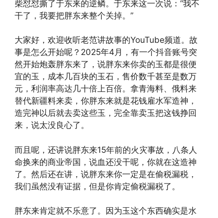
柴怼怼撕了于东来的逆鳞。于东来这一次说：“我不
干了，我要把胖东来整个关掉。”
大家好，欢迎收听老范讲故事的YouTube频道。故
事是怎么开始呢？2025年4月，有一个抖音账号突
然开始炮轰胖东来了，说胖东来你卖的玉都是很便
宜的玉，成本几百块的玉石，售价数千甚至是数万
元，利润率高达几十倍上百倍。拿青海料、俄料来
替代新疆料来卖，你胖东来就是花钱雇水军造神，
造完神以后就去卖这些玉，完全靠卖玉把这钱挣回
来，说太没良心了。
而且呢，还讲说胖东来15年前的火灾事故，八条人
命换来的商业帝国，说血还没干呢，你就在这造神
了。然后还在讲，说胖东来你一定是在偷税漏税，
我们虽然没有证据，但是你肯定偷税漏税了。
胖东来肯定就不乐意了。因为玉这个东西确实是水