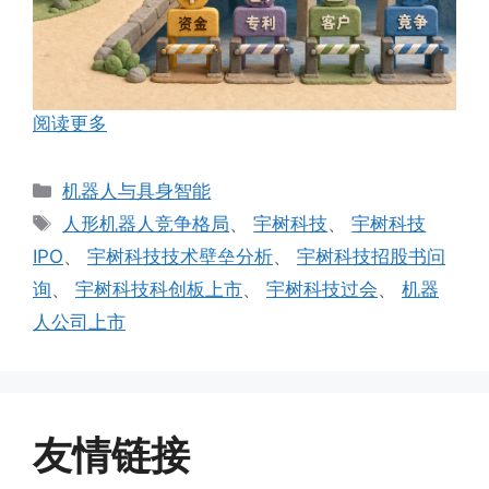
阅读更多
分
机器人与具身智能
类
标
人形机器人竞争格局
、
宇树科技
、
宇树科技
签
IPO
、
宇树科技技术壁垒分析
、
宇树科技招股书问
询
、
宇树科技科创板上市
、
宇树科技过会
、
机器
人公司上市
友情链接