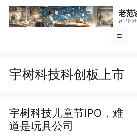
跳
至
老范
内
这里是老
容
菜
单
宇树科技科创板上市
宇树科技儿童节IPO，难
道是玩具公司