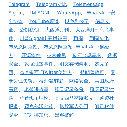
Telegram
、
Telegram对比
、
Telemessage
Signal
、
TM SGNL
、
WhatsApp
、
WhatsApp安
全协议
、
YouTube频道
、
以色列公司
、
信息安
全
、
公钥私钥
、
大西洋月刊
、
大西洋月刊乌龙事
件
、
川普Signal山寨版被黑
、
币圈
、
币圈文化
、
布莱恩阿克顿
、
布莱恩阿克顿 (WhatsApp创始
人)
、
开源软件
、
技术偏见
、
政府合规需求
、
数据
安全
、
数据泄露事件
、
明文存储漏洞
、
杰克多
西
、
杰克多西 (Twitter创始人)
、
特朗普政府
、
登
录凭证失窃
、
端到端加密
、
网络安全
、
美国政府
高官
、
老范讲故事
、
聊天记录备份
、
聊天记录泄
露
、
草台班子理论
、
莫克西马林斯派克
、
路透社
报道
、
迈克尔沃尔兹
、
退役军人公司
、
通讯软件
安全
、
非对称加密
、
黑客破解