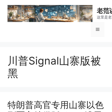
跳
至
老范
内
这里是老
容
菜
单
川普Signal山寨版被
黑
特朗普高官专用山寨以色