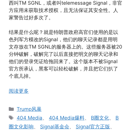
西叫TM SGNL，或者叫telemessage Signal，非官
方应用未获取技术授权，且无法保证其安全性。人
家警告过好多次了。
结果是什么呢？就是特朗普政府高官们使用的是以
色列军方模改的Signal，他们的聊天记录都是用明
文存放在TM SGNL的服务器上的。这些服务器被20
分钟破解，破解完了以后直接把明文的聊天记录和
他们的登录凭证给拖回来了。这个版本不被Signal
官方所承认，黑客可以轻松破解，并且把它们扒了
个底儿掉。
阅读更多
分
Trump风暴
类
标
404 Media
、
404 Media爆料
、
B圈文化
、
B
签
圈文化影响
、
Signal基金会
、
Signal官方正版
、