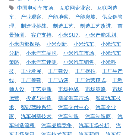
类
标
中国电动车市场
、
互联网企业家
、
互联网造
签
车
、
产业观察
、
产能地狱
、
产能爬坡
、
供应链管
理
、
制造业挑战
、
制造工艺
、
制造工艺改进
、
前
景预测
、
客户支持
、
小米SU7
、
小米产能规划
、
小米内部探秘
、
小米创新
、
小米汽车
、
小米汽车
分析
、
小米汽车品牌
、
小米汽车市场
、
小米汽车
策略
、
小米汽车评测
、
小米汽车销售
、
小米科
技
、
工业发展
、
工厂建设
、
工厂摆拍
、
工厂生产
线
、
工厂筹建
、
工厂访谈
、
工厂运营模式
、
工程
师人设
、
工艺更新
、
市场挑战
、
市场策略
、
市场
运营
、
投资与制造
、
新能源车市场
、
智能汽车技
术
、
智能驾驶系统
、
汽车交付中心
、
汽车企业
家
、
汽车创新技术
、
汽车制造
、
汽车制造商
、
汽
车制造流程
、
汽车品牌竞争
、
汽车市场分析
、
汽
车市场资讯
、
汽车技术革新
、
汽车新闻
、
汽车行