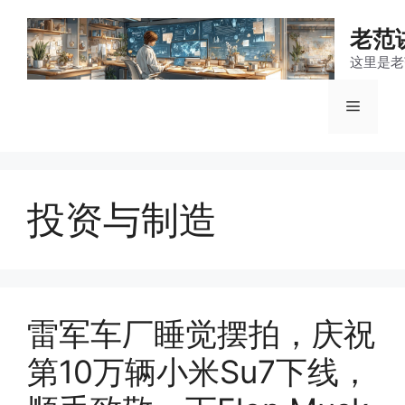
跳
至
老范
内
这里是老
容
菜
单
投资与制造
雷军车厂睡觉摆拍，庆祝
第10万辆小米Su7下线，