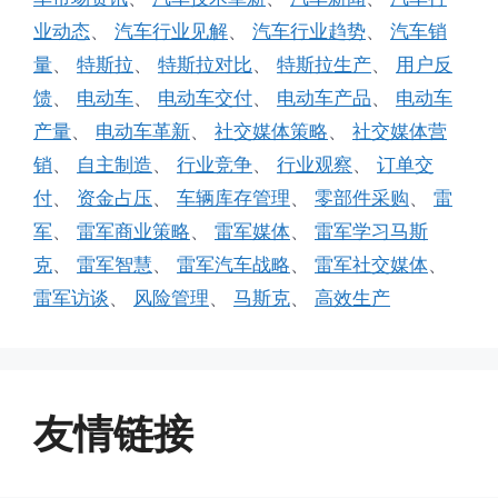
业动态
、
汽车行业见解
、
汽车行业趋势
、
汽车销
量
、
特斯拉
、
特斯拉对比
、
特斯拉生产
、
用户反
馈
、
电动车
、
电动车交付
、
电动车产品
、
电动车
产量
、
电动车革新
、
社交媒体策略
、
社交媒体营
销
、
自主制造
、
行业竞争
、
行业观察
、
订单交
付
、
资金占压
、
车辆库存管理
、
零部件采购
、
雷
军
、
雷军商业策略
、
雷军媒体
、
雷军学习马斯
克
、
雷军智慧
、
雷军汽车战略
、
雷军社交媒体
、
雷军访谈
、
风险管理
、
马斯克
、
高效生产
友情链接