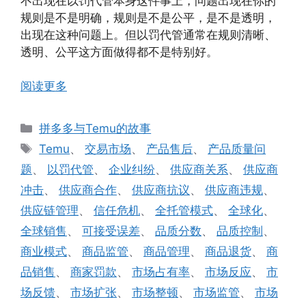
不出现在以罚代管本身这件事上，问题出现在你的
规则是不是明确，规则是不是公平，是不是透明，
出现在这种问题上。但以罚代管通常在规则清晰、
透明、公平这方面做得都不是特别好。
阅读更多
分
拼多多与Temu的故事
类
标
Temu
、
交易市场
、
产品售后
、
产品质量问
签
题
、
以罚代管
、
企业纠纷
、
供应商关系
、
供应商
冲击
、
供应商合作
、
供应商抗议
、
供应商违规
、
供应链管理
、
信任危机
、
全托管模式
、
全球化
、
全球销售
、
可接受误差
、
品质分数
、
品质控制
、
商业模式
、
商品监管
、
商品管理
、
商品退货
、
商
品销售
、
商家罚款
、
市场占有率
、
市场反应
、
市
场反馈
、
市场扩张
、
市场整顿
、
市场监管
、
市场