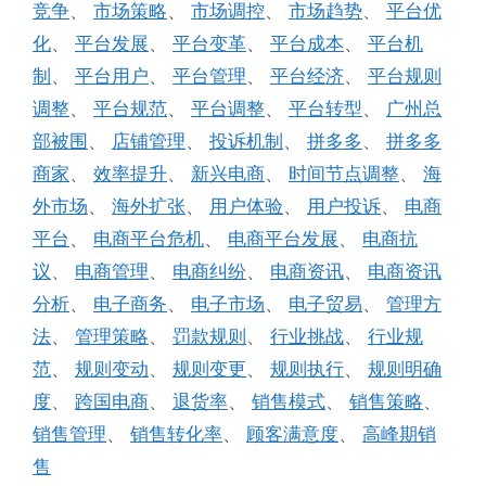
竞争
、
市场策略
、
市场调控
、
市场趋势
、
平台优
化
、
平台发展
、
平台变革
、
平台成本
、
平台机
制
、
平台用户
、
平台管理
、
平台经济
、
平台规则
调整
、
平台规范
、
平台调整
、
平台转型
、
广州总
部被围
、
店铺管理
、
投诉机制
、
拼多多
、
拼多多
商家
、
效率提升
、
新兴电商
、
时间节点调整
、
海
外市场
、
海外扩张
、
用户体验
、
用户投诉
、
电商
平台
、
电商平台危机
、
电商平台发展
、
电商抗
议
、
电商管理
、
电商纠纷
、
电商资讯
、
电商资讯
分析
、
电子商务
、
电子市场
、
电子贸易
、
管理方
法
、
管理策略
、
罚款规则
、
行业挑战
、
行业规
范
、
规则变动
、
规则变更
、
规则执行
、
规则明确
度
、
跨国电商
、
退货率
、
销售模式
、
销售策略
、
销售管理
、
销售转化率
、
顾客满意度
、
高峰期销
售