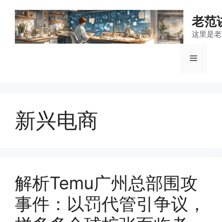
跳
至
老范
内
这里是老
容
菜
单
新兴电商
解析Temu广州总部围攻
事件：以罚代管引争议，