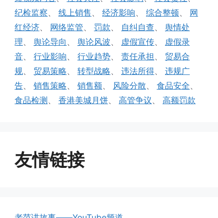
纪检监察
、
线上销售
、
经济影响
、
综合整顿
、
网
红经济
、
网络监管
、
罚款
、
自纠自查
、
舆情处
理
、
舆论导向
、
舆论风波
、
虚假宣传
、
虚假录
音
、
行业影响
、
行业趋势
、
责任承担
、
贸易合
规
、
贸易策略
、
转型战略
、
违法所得
、
违规广
告
、
销售策略
、
销售额
、
风险分散
、
食品安全
、
食品检测
、
香港美城月饼
、
高管争议
、
高额罚款
友情链接
老范讲故事——YouTube频道