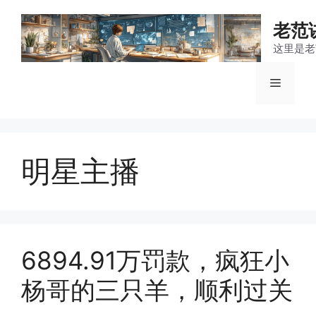
跳
至
老范
内
这里是老
容
菜
单
明星主播
6894.91万罚款，疯狂小
杨哥的三只羊，顺利过关