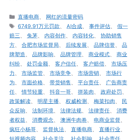
分
直播电商
、
网红的流量密码
类
标
6749.91万元罚款
、
AI合成
、
事件评估
、
假一
签
赔三
、
兔茅
、
内容创作
、
内容转化
、
协助销售
方
、
合肥市场监督局
、
后续发展
、
品牌信誉
、
品
牌塑造
、
品牌影响
、
品牌管理
、
商业模式
、
商业
纠纷
、
处罚金额
、
客户信任
、
客户赔偿
、
市场压
力
、
市场监管
、
市场竞争
、
市场营销
、
市场行
为
、
市面价格
、
带货销售
、
平台责任
、
广告商责
任
、
情节轻重
、
抖音一哥
、
拼装肉
、
政府处罚
、
政策解读
、
明星主播
、
权威检测
、
梅菜扣肉
、
民
众反响
、
法制环境
、
法律法规
、
法律责任
、
消费
者权益
、
消费观念
、
澳洲牛肉卷
、
电商业监督
、
疯狂小杨哥
、
监督执法
、
直播电商
、
直播行业
、
短视频内容
、
社会关注
、
社会影响
、
社会责任
、