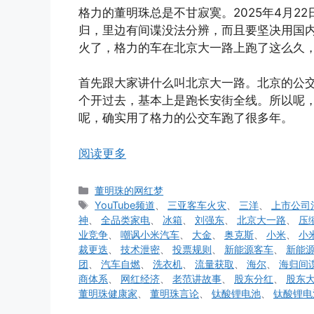
格力的董明珠总是不甘寂寞。2025年4月2
归，里边有间谍没法分辨，而且要坚决用国
火了，格力的车在北京大一路上跑了这么久
首先跟大家讲什么叫北京大一路。北京的公
个开过去，基本上是跑长安街全线。所以呢
呢，确实用了格力的公交车跑了很多年。
阅读更多
分
董明珠的网红梦
类
标
YouTube频道
、
三亚客车火灾
、
三洋
、
上市公司
签
神
、
全品类家电
、
冰箱
、
刘强东
、
北京大一路
、
压
业竞争
、
嘲讽小米汽车
、
大金
、
奥克斯
、
小米
、
小
裁更迭
、
技术泄密
、
投票规则
、
新能源客车
、
新能
团
、
汽车自燃
、
洗衣机
、
流量获取
、
海尔
、
海归间
商体系
、
网红经济
、
老范讲故事
、
股东分红
、
股东
董明珠健康家
、
董明珠言论
、
钛酸锂电池
、
钛酸锂电