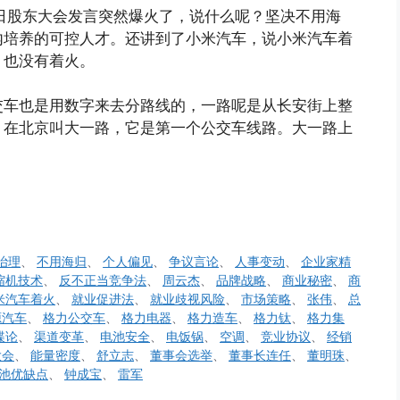
2日股东大会发言突然爆火了，说什么呢？坚决不用海
内培养的可控人才。还讲到了小米汽车，说小米汽车着
，也没有着火。
交车也是用数字来去分路线的，一路呢是从长安街上整
，在北京叫大一路，它是第一个公交车线路。大一路上
治理
、
不用海归
、
个人偏见
、
争议言论
、
人事变动
、
企业家精
缩机技术
、
反不正当竞争法
、
周云杰
、
品牌战略
、
商业秘密
、
商
米汽车着火
、
就业促进法
、
就业歧视风险
、
市场策略
、
张伟
、
总
源汽车
、
格力公交车
、
格力电器
、
格力造车
、
格力钛
、
格力集
谍论
、
渠道变革
、
电池安全
、
电饭锅
、
空调
、
竞业协议
、
经销
大会
、
能量密度
、
舒立志
、
董事会选举
、
董事长连任
、
董明珠
、
池优缺点
、
钟成宝
、
雷军