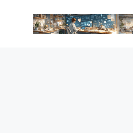
跳
至
内
容