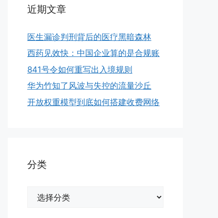
近期文章
医生漏诊判刑背后的医疗黑暗森林
西药见效快：中国企业算的是合规账
841号令如何重写出入境规则
华为竹知了风波与失控的流量沙丘
开放权重模型到底如何搭建收费网络
分类
分
类