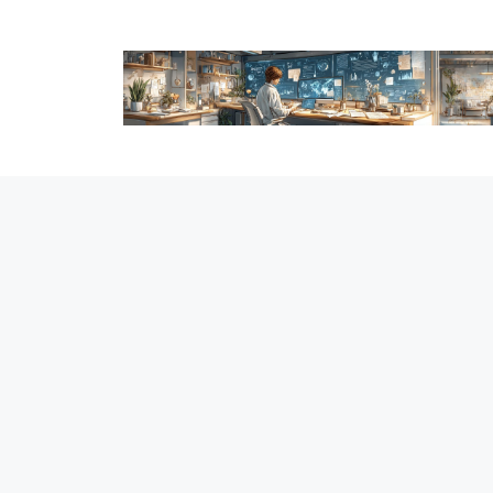
跳
至
内
容