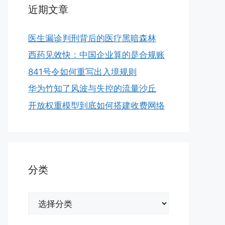
近期文章
医生漏诊判刑背后的医疗黑暗森林
西药见效快：中国企业算的是合规账
841号令如何重写出入境规则
华为竹知了风波与失控的流量沙丘
开放权重模型到底如何搭建收费网络
分类
分
类