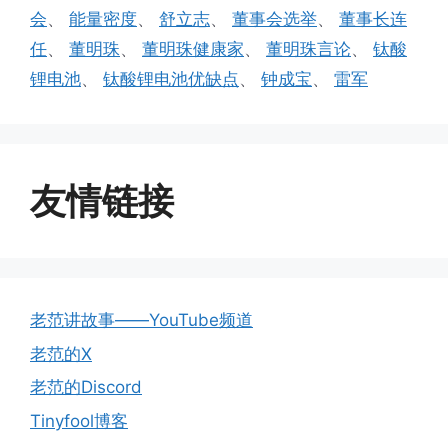
会
、
能量密度
、
舒立志
、
董事会选举
、
董事长连
任
、
董明珠
、
董明珠健康家
、
董明珠言论
、
钛酸
锂电池
、
钛酸锂电池优缺点
、
钟成宝
、
雷军
友情链接
老范讲故事——YouTube频道
老范的X
老范的Discord
Tinyfool博客