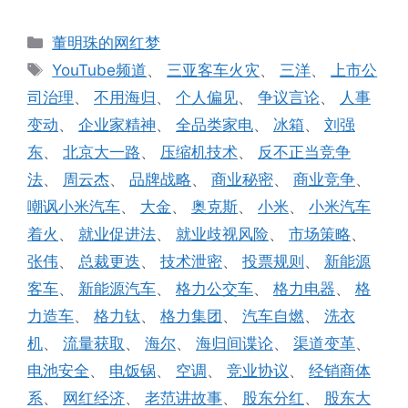
分
董明珠的网红梦
类
标
YouTube频道
、
三亚客车火灾
、
三洋
、
上市公
签
司治理
、
不用海归
、
个人偏见
、
争议言论
、
人事
变动
、
企业家精神
、
全品类家电
、
冰箱
、
刘强
东
、
北京大一路
、
压缩机技术
、
反不正当竞争
法
、
周云杰
、
品牌战略
、
商业秘密
、
商业竞争
、
嘲讽小米汽车
、
大金
、
奥克斯
、
小米
、
小米汽车
着火
、
就业促进法
、
就业歧视风险
、
市场策略
、
张伟
、
总裁更迭
、
技术泄密
、
投票规则
、
新能源
客车
、
新能源汽车
、
格力公交车
、
格力电器
、
格
力造车
、
格力钛
、
格力集团
、
汽车自燃
、
洗衣
机
、
流量获取
、
海尔
、
海归间谍论
、
渠道变革
、
电池安全
、
电饭锅
、
空调
、
竞业协议
、
经销商体
系
、
网红经济
、
老范讲故事
、
股东分红
、
股东大