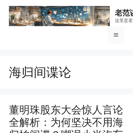
跳
至
老范
内
这里是老
容
菜
单
海归间谍论
董明珠股东大会惊人言论
全解析：为何坚决不用海