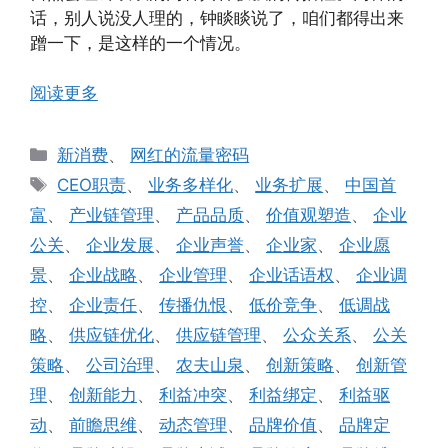
话，别人说没人理的，钟睒睒说了，咱们都得出来
蹭一下，是这样的一个情况。
阅读更多
分
新消费
、
网红的流量密码
类
标
CEO职责
、
业务多样化
、
业务扩展
、
中国首
签
富
、
产业链管理
、
产品品质
、
价值观塑造
、
企业
公关
、
企业发展
、
企业声誉
、
企业家
、
企业愿
景
、
企业战略
、
企业管理
、
企业话语权
、
企业调
控
、
企业责任
、
传播仇恨
、
低价竞争
、
低调战
略
、
供应链优化
、
供应链管理
、
公众关系
、
公关
策略
、
公司治理
、
农夫山泉
、
创新策略
、
创新管
理
、
创新能力
、
利益冲突
、
利益绑定
、
利益驱
动
、
前瞻思维
、
动态管理
、
品牌价值
、
品牌定