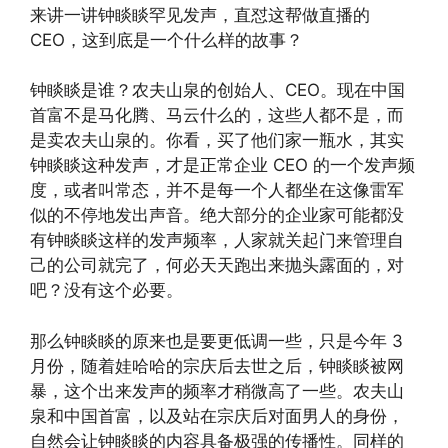
来讲一讲钟睒睒罕见发声，直怼这帮做直播的
CEO，这到底是一个什么样的故事？
钟睒睒是谁？农夫山泉的创始人、CEO。现在中国
首富不是马化腾、马云什么的，这些人都不是，而
是卖农夫山泉的。你看，买了他们家一瓶水，其实
钟睒睒这种发声，才是正常企业 CEO 的一个发声频
度，或者叫常态，并不是每一个人都坐在这像雷军
似的不停地发出声音。绝大部分的企业家可能都没
有钟睒睒这样的发声频率，人家就关起门来管理自
己的公司就完了，何必天天跑出来抛头露面的，对
吧？没有这个必要。
那么钟睒睒的原来也是要更低调一些，只是今年 3
月份，随着娃哈哈的宗庆后去世之后，钟睒睒被网
暴，这个出来发声的频率才稍微高了一些。农夫山
泉和中国首富，以及站在宗庆后对面男人的身份，
自然会让钟睒睒的内容具备极强的传播性。同样的