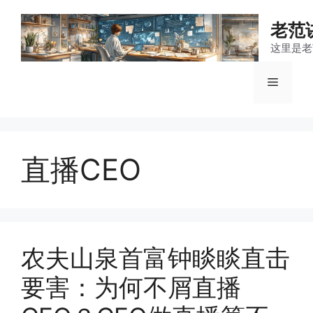
跳
至
老范
内
这里是老
容
菜
单
直播CEO
农夫山泉首富钟睒睒直击
要害：为何不屑直播