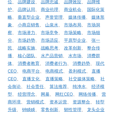
位
、
品牌建设
、
品牌忠诚
、
品牌效应
、
品牌维
护
、
品牌认同
、
商业伦理
、
商业机会
、
国际化策
略
、
垂直型企业
、
声誉管理
、
媒体传播
、
媒体形
象
、
小商店销售
、
山泉水
、
市场布局
、
市场洞
察
、
市场潜力
、
市场竞争
、
市场策略
、
市场细
分
、
市场趋势
、
市场适应
、
平原型企业
、
张一
民
、
战略实施
、
战略思考
、
改革创新
、
整合传
播
、
核心团队
、
水产品营销
、
水市场
、
消费群
体
、
消费者教育
、
消费者行为
、
消费趋势
、
现代
CEO
、
电商平台
、
电商模式
、
盈利模式
、
直播
CEO
、
直播文化
、
直播策略
、
社交媒体策略
、
社
会舆论
、
社会责任
、
算法推荐
、
纯净水
、
经济模
型
、
经营理念
、
网暴
、
网红CEO
、
网络传播
、
营
商环境
、
营销模式
、
资本运营
、
资源整合
、
转型
升级
、
钟睒睒
、
零售创新
、
韧性管理
、
龙头企业