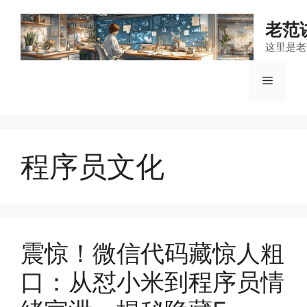
跳
至
老范
内
这里是老
容
菜
单
程序员文化
震惊！微信代码藏惊人粗
口：从怼小米到程序员情