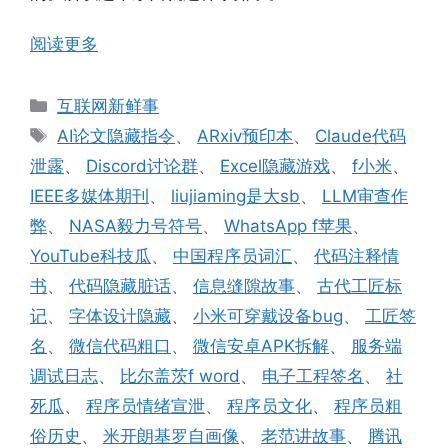
阅读更多
分
互联网新鲜事
类
标
AI论文隐藏指令
、
ARxiv预印本
、
Claude代码
签
泄露
、
Discord讨论群
、
Excel隐藏游戏
、
f小米
、
IEEE多媒体期刊
、
liujiaming是大sb
、
LLM审查作
弊
、
NASA毅力号符号
、
WhatsApp f苹果
、
YouTube科技瓜
、
中国程序员词汇
、
代码注释情
书
、
代码隐藏脏话
、
信息缝隙故事
、
古代工匠标
记
、
字体设计隐藏
、
小米可穿戴设备bug
、
工匠签
名
、
微信代码粗口
、
微信安卓APK拆解
、
服务端
调试日志
、
比尔盖茨f word
、
电子工程签名
、
社
死瓜
、
程序员情绪宣泄
、
程序员文化
、
程序员粗
俗历史
、
米开朗基罗自画像
、
老范讲故事
、
腾讯