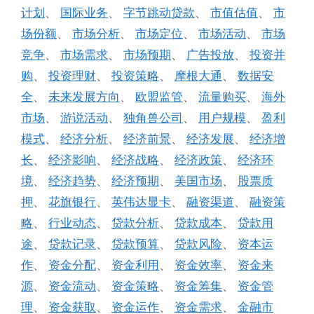
计划
、
国际业务
、
字节跳动贷款
、
市值估值
、
市
场份额
、
市场分析
、
市场定位
、
市场活动
、
市场
竞争
、
市场需求
、
市场预期
、
广告投放
、
投资并
购
、
投资理财
、
投资策略
、
摩根大通
、
数据安
全
、
未来发展方向
、
欧盟监管
、
流量购买
、
海外
市场
、
游说活动
、
独角兽公司
、
用户规模
、
盈利
模式
、
经济分析
、
经济前景
、
经济发展
、
经济增
长
、
经济影响
、
经济战略
、
经济政策
、
经济环
境
、
经济趋势
、
经济预期
、
美国市场
、
股票质
押
、
花旗银行
、
英伟达显卡
、
融资渠道
、
融资策
略
、
行业动态
、
贷款分析
、
贷款成本
、
贷款用
途
、
贷款记录
、
贷款预算
、
贷款风险
、
资本运
作
、
资金分配
、
资金利用
、
资金效率
、
资金来
源
、
资金流动
、
资金策略
、
资金筹集
、
资金管
理
、
资金获取
、
资金运作
、
资金需求
、
金融市