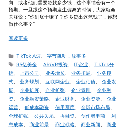
向，或者他们需要贷款多少钱，这个事情会有一个
预期。一旦跟这个预期发生偏离的时候，大家就会
关注说：“你到底干嘛了？你多贷出这笔钱了，你想
做什么事？”
阅读更多
分
TikTok风波
、
字节跳动，故事多
类
标
95亿美金
、
AR/VR投资
、
IT企业
、
TikTok分
签
拆
、
上市公司
、
业务增长
、
业务拓展
、
业务模
式
、
业务规划
、
互联网企业
、
企业估值
、
企业发
展
、
企业扩展
、
企业扩张
、
企业管理
、
企业融
资
、
企业融资策略
、
企业财务
、
企业资源
、
企业
运营
、
低成本融资
、
信用额度
、
全球市场布局
、
全球扩张
、
公共关系
、
再融资
、
创作者电商
、
利
息成本
、
商业前景
、
商业战略
、
商业新闻
、
商业