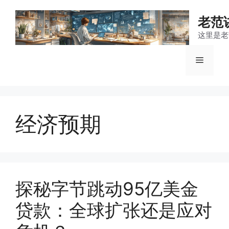
跳
至
老范
内
这里是老
容
菜
单
经济预期
探秘字节跳动95亿美金
贷款：全球扩张还是应对