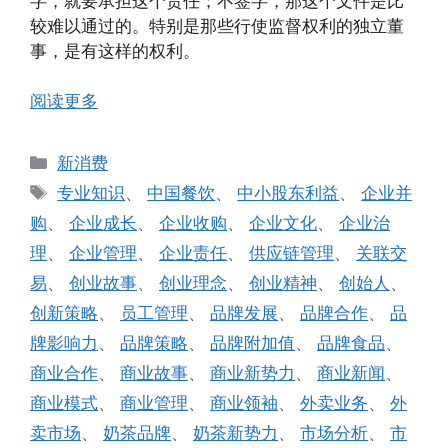
字，就要承担这个责任；不签字，那这个文件是比
较难以通过的。特别是那些行使监督权利的独立董
事，是有这样的权利。
阅读更多
分
新消费
类
标
专业知识
、
中国餐饮
、
中小股东利益
、
企业并
签
购
、
企业成长
、
企业收购
、
企业文化
、
企业治
理
、
企业管理
、
企业责任
、
供应链管理
、
关联交
易
、
创业故事
、
创业理念
、
创业精神
、
创始人
、
创新策略
、
员工管理
、
品牌发展
、
品牌合作
、
品
牌影响力
、
品牌策略
、
品牌附加值
、
品牌食品
、
商业合作
、
商业故事
、
商业新势力
、
商业新闻
、
商业模式
、
商业管理
、
商业领袖
、
外卖业务
、
外
卖市场
、
奶茶品牌
、
奶茶新势力
、
市场分析
、
市