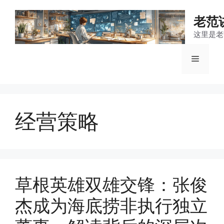
跳
至
老范
内
这里是老
容
菜
单
经营策略
草根英雄双雄交锋：张俊
杰成为海底捞非执行独立