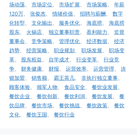
场动荡
、
市场定位
、
市场扩展
、
市场策略
、
年薪
120万
、
张俊杰
、
情绪价值
、
招聘与薪酬
、
数字
化转型
、
文化输出
、
服务优化
、
海底捞
、
海底捞
股东
、
火锅店
、
独立董事职责
、
盈利能力
、
监督
董事会
、
竞争策略
、
管理优化
、
经济数据
、
经济
趋势
、
经营策略
、
职业规划
、
职场发展
、
职场变
革
、
股东权益
、
自学成才
、
行业变革
、
行业竞
争
、
财务健康
、
财报
、
运营效率
、
运营管理
、
连
锁加盟
、
销售额
、
霸王茶几
、
非执行独立董事
、
顾客体验
、
领军人物
、
食品安全
、
餐饮业发展
、
餐饮企业
、
餐饮创新
、
餐饮利润
、
餐饮发展
、
餐
饮品牌
、
餐饮市场
、
餐饮挑战
、
餐饮政策
、
餐饮
文化
、
餐饮王国
、
餐饮行业