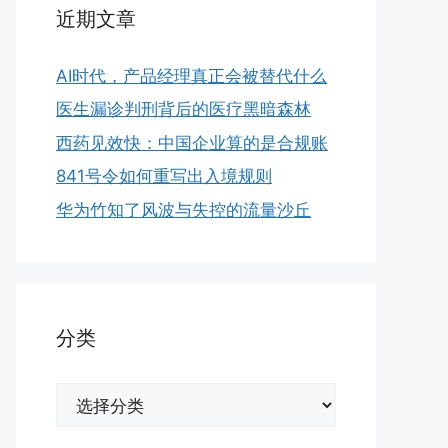
近期文章
AI时代，产品经理真正会被替代什么
医生漏诊判刑背后的医疗黑暗森林
西药见效快：中国企业算的是合规账
841号令如何重写出入境规则
华为竹知了风波与失控的流量沙丘
分类
分
类