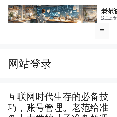
跳
至
老范
内
这里是老
容
菜
单
网站登录
互联网时代生存的必备技
巧，账号管理。老范给准