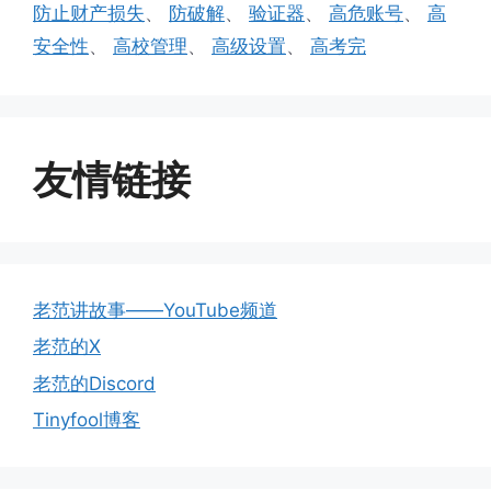
防止财产损失
、
防破解
、
验证器
、
高危账号
、
高
安全性
、
高校管理
、
高级设置
、
高考完
友情链接
老范讲故事——YouTube频道
老范的X
老范的Discord
Tinyfool博客