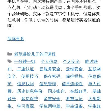
手机号在中。国这块特别严重，在国外还好那么一
点点啊。他们动不动就是哎呦，绑个手机号吧，收
个验证码吧。实际上就是在绑你手机号。但是你要
注意啊，你做手机号的时候，都是进行实名认证的
啊。
阅读更多
分
老范讲给儿子的IT课程
类
标
一分钟一组
、
个人信息
、
个人安全
、
临时账
签
户
、
二重认证
、
云服务安全
、
云端安全
、
互联网
安全
、
使用技巧
、
保存密码
、
保护措施
、
信息保
护
、
信息找回
、
信息管理
、
信息连续性
、
单人付
费
、
历史信息备份
、
同步账户
、
在线账号
、
基础
账号
、
多层保护
、
多重安全
、
多重认证
、
大学新
生
、
学习资源
、
学生用电脑
、
学生设备
、
学生账