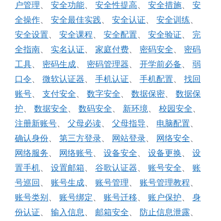
户管理
、
安全功能
、
安全性提高
、
安全措施
、
安
全操作
、
安全最佳实践
、
安全认证
、
安全训练
、
安全设置
、
安全课程
、
安全配置
、
安全验证
、
完
全指南
、
实名认证
、
家庭付费
、
密码安全
、
密码
工具
、
密码生成
、
密码管理器
、
开学前必备
、
弱
口令
、
微软认证器
、
手机认证
、
手机配置
、
找回
账号
、
支付安全
、
数字安全
、
数据保密
、
数据保
护
、
数据安全
、
数码安全
、
新环境
、
校园安全
、
注册新账号
、
父母必读
、
父母指导
、
电脑配置
、
确认身份
、
第三方登录
、
网站登录
、
网络安全
、
网络服务
、
网络账号
、
设备安全
、
设备更换
、
设
置手机
、
设置邮箱
、
谷歌认证器
、
账号安全
、
账
号巡回
、
账号生成
、
账号管理
、
账号管理教程
、
账号类别
、
账号绑定
、
账号迁移
、
账户保护
、
身
份认证
、
输入信息
、
邮箱安全
、
防止信息泄露
、