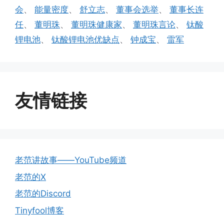
会
、
能量密度
、
舒立志
、
董事会选举
、
董事长连
任
、
董明珠
、
董明珠健康家
、
董明珠言论
、
钛酸
锂电池
、
钛酸锂电池优缺点
、
钟成宝
、
雷军
友情链接
老范讲故事——YouTube频道
老范的X
老范的Discord
Tinyfool博客