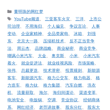
分
董明珠的网红梦
类
标
YouTube频道
、
三亚客车火灾
、
三洋
、
上市公
签
司治理
、
不用海归
、
个人偏见
、
争议言论
、
人事
变动
、
企业家精神
、
全品类家电
、
冰箱
、
刘强
东
、
北京大一路
、
压缩机技术
、
反不正当竞争
法
、
周云杰
、
品牌战略
、
商业秘密
、
商业竞争
、
嘲讽小米汽车
、
大金
、
奥克斯
、
小米
、
小米汽车
着火
、
就业促进法
、
就业歧视风险
、
市场策略
、
张伟
、
总裁更迭
、
技术泄密
、
投票规则
、
新能源
客车
、
新能源汽车
、
格力公交车
、
格力电器
、
格
力造车
、
格力钛
、
格力集团
、
汽车自燃
、
洗衣
机
、
流量获取
、
海尔
、
海归间谍论
、
渠道变革
、
电池安全
、
电饭锅
、
空调
、
竞业协议
、
经销商体
系
、
网红经济
、
老范讲故事
、
股东分红
、
股东大