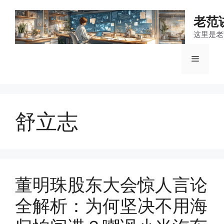
跳
至
老范
内
这里是老
容
菜
单
舒立志
董明珠股东大会惊人言论
全解析：为何坚决不用海