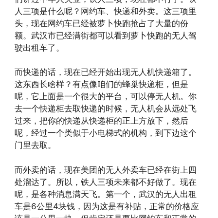
人三项是什么呢？网约车、快递和外卖。这三项里
头，现在网约车已经被萝卜快跑抢占了大量的份
额。武汉市已经满街都可以看到萝卜快跑的无人驾
驶出租车了。
而快递的话，现在已经开始出现无人机快递箱了。
这东西长啥样？有点像咱们的蜂巢快递柜，但是
呢，它上面是一个很大的平台，可以停无人机。你
去一个快递柜去取快递的时候，无人机会从远处飞
过来，把你的快递从快递柜的正上方放下，然后
呢，经过一个类似于小电梯式的机构，到下边这个
门里去取。
而外卖的话，现在美团的无人外卖车已经在街上四
处溜达了。所以，铁人三项未来都不好做了。现在
呢，是各种消息满天飞。第一个，武汉的无人出租
车是6公里4块钱，因为这是有补贴，正常的价格应