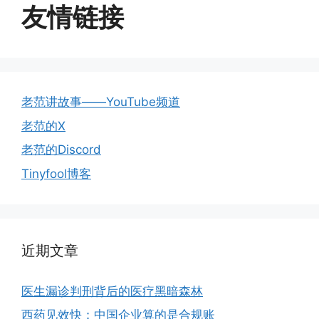
友情链接
老范讲故事——YouTube频道
老范的X
老范的Discord
Tinyfool博客
近期文章
医生漏诊判刑背后的医疗黑暗森林
西药见效快：中国企业算的是合规账