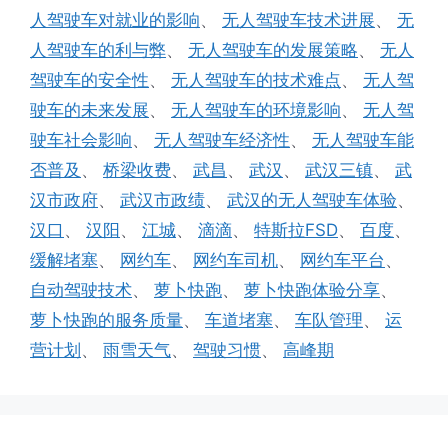
人驾驶车对就业的影响
、
无人驾驶车技术进展
、
无
人驾驶车的利与弊
、
无人驾驶车的发展策略
、
无人
驾驶车的安全性
、
无人驾驶车的技术难点
、
无人驾
驶车的未来发展
、
无人驾驶车的环境影响
、
无人驾
驶车社会影响
、
无人驾驶车经济性
、
无人驾驶车能
否普及
、
桥梁收费
、
武昌
、
武汉
、
武汉三镇
、
武
汉市政府
、
武汉市政绩
、
武汉的无人驾驶车体验
、
汉口
、
汉阳
、
江城
、
滴滴
、
特斯拉FSD
、
百度
、
缓解堵塞
、
网约车
、
网约车司机
、
网约车平台
、
自动驾驶技术
、
萝卜快跑
、
萝卜快跑体验分享
、
萝卜快跑的服务质量
、
车道堵塞
、
车队管理
、
运
营计划
、
雨雪天气
、
驾驶习惯
、
高峰期