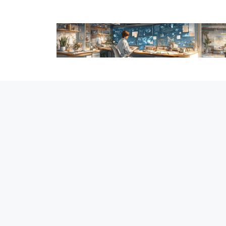
跳
至
内
容