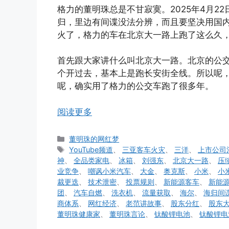
格力的董明珠总是不甘寂寞。2025年4月2
归，里边有间谍没法分辨，而且要坚决用国
火了，格力的车在北京大一路上跑了这么久
首先跟大家讲什么叫北京大一路。北京的公
个开过去，基本上是跑长安街全线。所以呢
呢，确实用了格力的公交车跑了很多年。
阅读更多
分
董明珠的网红梦
类
标
YouTube频道
、
三亚客车火灾
、
三洋
、
上市公司
签
神
、
全品类家电
、
冰箱
、
刘强东
、
北京大一路
、
压
业竞争
、
嘲讽小米汽车
、
大金
、
奥克斯
、
小米
、
小
裁更迭
、
技术泄密
、
投票规则
、
新能源客车
、
新能
团
、
汽车自燃
、
洗衣机
、
流量获取
、
海尔
、
海归间
商体系
、
网红经济
、
老范讲故事
、
股东分红
、
股东
董明珠健康家
、
董明珠言论
、
钛酸锂电池
、
钛酸锂电