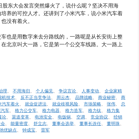
2日股东大会发言突然爆火了，说什么呢？坚决不用海
内培养的可控人才。还讲到了小米汽车，说小米汽车着
，也没有着火。
交车也是用数字来去分路线的，一路呢是从长安街上整
，在北京叫大一路，它是第一个公交车线路。大一路上
治理
、
不用海归
、
个人偏见
、
争议言论
、
人事变动
、
企业家精
缩机技术
、
反不正当竞争法
、
周云杰
、
品牌战略
、
商业秘密
、
商
米汽车着火
、
就业促进法
、
就业歧视风险
、
市场策略
、
张伟
、
总
源汽车
、
格力公交车
、
格力电器
、
格力造车
、
格力钛
、
格力集
谍论
、
渠道变革
、
电池安全
、
电饭锅
、
空调
、
竞业协议
、
经销
大会
、
能量密度
、
舒立志
、
董事会选举
、
董事长连任
、
董明珠
、
池优缺点
、
钟成宝
、
雷军