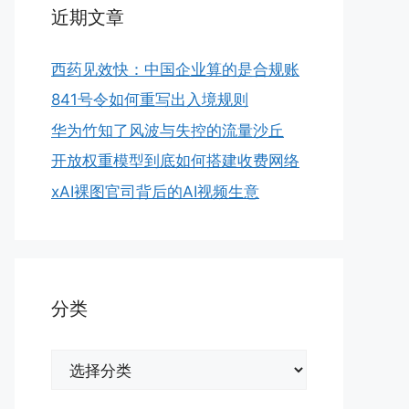
近期文章
西药见效快：中国企业算的是合规账
841号令如何重写出入境规则
华为竹知了风波与失控的流量沙丘
开放权重模型到底如何搭建收费网络
xAI裸图官司背后的AI视频生意
分类
分
类