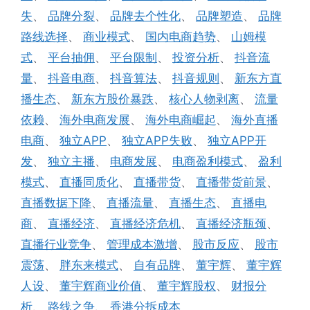
失
、
品牌分裂
、
品牌去个性化
、
品牌塑造
、
品牌
路线选择
、
商业模式
、
国内电商趋势
、
山姆模
式
、
平台抽佣
、
平台限制
、
投资分析
、
抖音流
量
、
抖音电商
、
抖音算法
、
抖音规则
、
新东方直
播生态
、
新东方股价暴跌
、
核心人物剥离
、
流量
依赖
、
海外电商发展
、
海外电商崛起
、
海外直播
电商
、
独立APP
、
独立APP失败
、
独立APP开
发
、
独立主播
、
电商发展
、
电商盈利模式
、
盈利
模式
、
直播同质化
、
直播带货
、
直播带货前景
、
直播数据下降
、
直播流量
、
直播生态
、
直播电
商
、
直播经济
、
直播经济危机
、
直播经济瓶颈
、
直播行业竞争
、
管理成本激增
、
股市反应
、
股市
震荡
、
胖东来模式
、
自有品牌
、
董宇辉
、
董宇辉
人设
、
董宇辉商业价值
、
董宇辉股权
、
财报分
析
、
路线之争
、
香港分拆成本