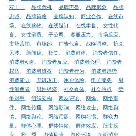
双十一
、
品牌危机
、
品牌声誉
、
品牌形象
、
品牌
忠诚
、
品牌策略
、
品牌认知
、
商业合作
、
在线市
场
、
在线购物
、
在线退订
、
在线零售
、
女性代
言
、
女性消费
、
子公司
、
客服压力
、
市场反应
、
市场营销
、
市场部
、
广告代言
、
战略调整
、
挤兑
风波
、
新闻稿
、
杨笠
、
消费群体
、
消费者信任
、
消费者动向
、
消费者反应
、
消费者心理
、
消费者
权益
、
消费者维权
、
消费者行为
、
消费者趋势
、
消费能力
、
渐进攻击
、
用户体验
、
电子商务
、
男
性消费者
、
男性经济
、
社交媒体
、
社会热点
、
竞
争对手
、
组织架构
、
网友评论
、
网爆
、
网络事
件
、
网络传播
、
网络影响
、
网络攻击
、
网络舆
情
、
网络舆论
、
网络话题
、
网购习惯
、
群众力
量
、
群体心理
、
群体情绪
、
群体效应
、
股市反
应
、
脱口秀
、
舆情风险
、
舆论环境
、
负面消息
、