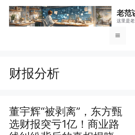
跳
至
老范
内
这里是老
容
菜
单
财报分析
董宇辉“被剥离”，东方甄
选财报突亏1亿！商业路