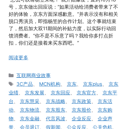
号，京东做出回应说：“如果活动给消费者带来了不
好的体验，京东方面深感歉意。”并表示没有和相关
脱口秀演员，即指杨笠的合作计划。这个事就结束
了，然后加大双11期间的补贴力度，以实际行动回
馈消费者。“你不是不乐意了吗？我给你多打点折
扣，你们还是接着来买东西吧。”
阅读更多
分
互联网商业故事
类
标
3C产品
、
MCN机构
、
京东
、
京东plus
、
京东
签
业绩
、
京东发展
、
京东回应
、
京东官方
、
京东平
台
、
京东慧采
、
京东战略
、
京东政策
、
京东活
动
、
京东物流
、
京东股东
、
京东股价
、
京东购
物
、
京东金融
、
代言风波
、
企业反应
、
企业声
誉
、
会员退订
、
假新闻
、
公众反应
、
公关危机
、