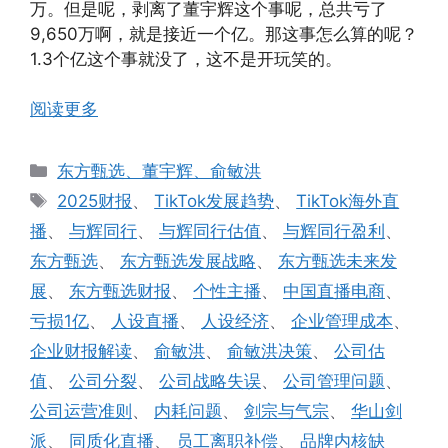
万。但是呢，剥离了董宇辉这个事呢，总共亏了
9,650万啊，就是接近一个亿。那这事怎么算的呢？
1.3个亿这个事就没了，这不是开玩笑的。
阅读更多
分
东方甄选、董宇辉、俞敏洪
类
标
2025财报
、
TikTok发展趋势
、
TikTok海外直
签
播
、
与辉同行
、
与辉同行估值
、
与辉同行盈利
、
东方甄选
、
东方甄选发展战略
、
东方甄选未来发
展
、
东方甄选财报
、
个性主播
、
中国直播电商
、
亏损1亿
、
人设直播
、
人设经济
、
企业管理成本
、
企业财报解读
、
俞敏洪
、
俞敏洪决策
、
公司估
值
、
公司分裂
、
公司战略失误
、
公司管理问题
、
公司运营准则
、
内耗问题
、
剑宗与气宗
、
华山剑
派
、
同质化直播
、
员工离职补偿
、
品牌内核缺