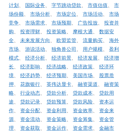
计划
、
国际业务
、
字节跳动贷款
、
市值估值
、
市
场份额
、
市场分析
、
市场定位
、
市场活动
、
市场
竞争
、
市场需求
、
市场预期
、
广告投放
、
投资并
购
、
投资理财
、
投资策略
、
摩根大通
、
数据安
全
、
未来发展方向
、
欧盟监管
、
流量购买
、
海外
市场
、
游说活动
、
独角兽公司
、
用户规模
、
盈利
模式
、
经济分析
、
经济前景
、
经济发展
、
经济增
长
、
经济影响
、
经济战略
、
经济政策
、
经济环
境
、
经济趋势
、
经济预期
、
美国市场
、
股票质
押
、
花旗银行
、
英伟达显卡
、
融资渠道
、
融资策
略
、
行业动态
、
贷款分析
、
贷款成本
、
贷款用
途
、
贷款记录
、
贷款预算
、
贷款风险
、
资本运
作
、
资金分配
、
资金利用
、
资金效率
、
资金来
源
、
资金流动
、
资金策略
、
资金筹集
、
资金管
理
、
资金获取
、
资金运作
、
资金需求
、
金融市