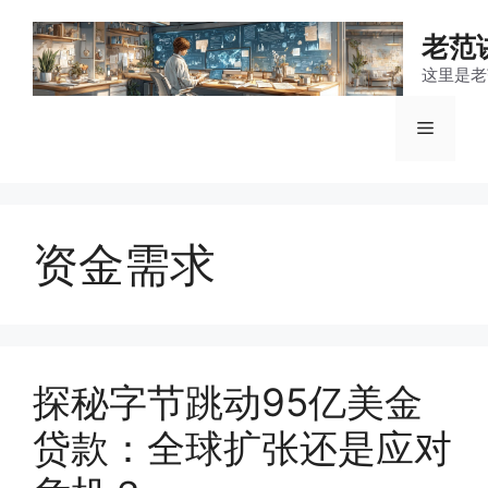
跳
至
老范
内
这里是老
容
菜
单
资金需求
探秘字节跳动95亿美金
贷款：全球扩张还是应对