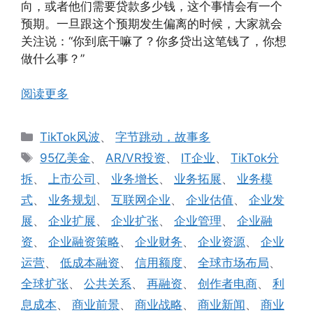
向，或者他们需要贷款多少钱，这个事情会有一个
预期。一旦跟这个预期发生偏离的时候，大家就会
关注说：“你到底干嘛了？你多贷出这笔钱了，你想
做什么事？”
阅读更多
分
TikTok风波
、
字节跳动，故事多
类
标
95亿美金
、
AR/VR投资
、
IT企业
、
TikTok分
签
拆
、
上市公司
、
业务增长
、
业务拓展
、
业务模
式
、
业务规划
、
互联网企业
、
企业估值
、
企业发
展
、
企业扩展
、
企业扩张
、
企业管理
、
企业融
资
、
企业融资策略
、
企业财务
、
企业资源
、
企业
运营
、
低成本融资
、
信用额度
、
全球市场布局
、
全球扩张
、
公共关系
、
再融资
、
创作者电商
、
利
息成本
、
商业前景
、
商业战略
、
商业新闻
、
商业