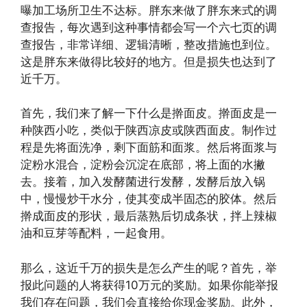
曝加工场所卫生不达标。胖东来做了胖东来式的调
查报告，每次遇到这种事情都会写一个六七页的调
查报告，非常详细、逻辑清晰，整改措施也到位。
这是胖东来做得比较好的地方。但是损失也达到了
近千万。
首先，我们来了解一下什么是擀面皮。擀面皮是一
种陕西小吃，类似于陕西凉皮或陕西面皮。制作过
程是先将面洗净，剩下面筋和面浆。然后将面浆与
淀粉水混合，淀粉会沉淀在底部，将上面的水撇
去。接着，加入发酵菌进行发酵，发酵后放入锅
中，慢慢炒干水分，使其变成半固态的胶体。然后
擀成面皮的形状，最后蒸熟后切成条状，拌上辣椒
油和豆芽等配料，一起食用。
那么，这近千万的损失是怎么产生的呢？首先，举
报此问题的人将获得10万元的奖励。如果你能举报
我们存在问题，我们会直接给你现金奖励。此外，