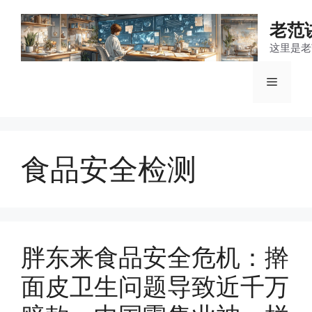
跳
至
老范
内
这里是老
容
菜
单
食品安全检测
胖东来食品安全危机：擀
面皮卫生问题导致近千万