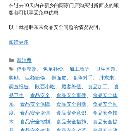
在过去10天内在新乡的两家门店购买过擀面皮的顾
客都可以享受免单优惠。
以上就是胖东来食品安全问题的情况说明。
阅读更多
分
新消费
类
标
停业整改
、
免单补偿
、
加工场所
、
卫生问题
、
签
奖励
、
巨额赔偿
、
擀面皮
、
竞争对手
、
胖东来
、
调查报告
、
陕西小吃
、
顾客补偿
、
食品加工
、
食
品卫生
、
食品安全
、
食品安全事件
、
食品安全体
系
、
食品安全保障
、
食品安全创新
、
食品安全制
度
、
食品安全培训
、
食品安全意识
、
食品安全技
术
、
食品安全控制
、
食品安全措施
、
食品安全提
升
、
食品安全改进
、
食品安全改革
、
食品安全政