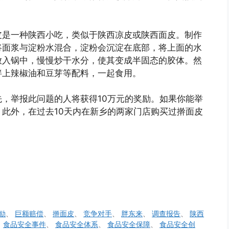
皮是一种陕西小吃，类似于陕西凉皮或陕西面皮。制作
将面浆与淀粉水混合，淀粉会沉淀在底部，将上面的水
放入锅中，慢慢炒干水分，使其变成半固态的胶体。然
拌上辣椒油和豆芽等配料，一起食用。
，举报此问题的人将获得10万元的奖励。如果你能举
此外，在过去10天内在新乡的两家门店购买过擀面皮
励
、
巨额赔偿
、
擀面皮
、
竞争对手
、
胖东来
、
调查报告
、
陕西
、
食品安全事件
、
食品安全体系
、
食品安全保障
、
食品安全创