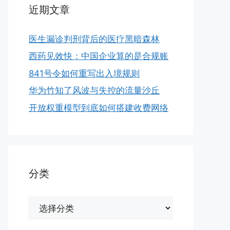
近期文章
医生漏诊判刑背后的医疗黑暗森林
西药见效快：中国企业算的是合规账
841号令如何重写出入境规则
华为竹知了风波与失控的流量沙丘
开放权重模型到底如何搭建收费网络
分类
分
类