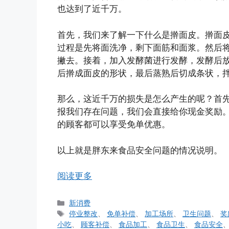
也达到了近千万。
首先，我们来了解一下什么是擀面皮。擀面
过程是先将面洗净，剩下面筋和面浆。然后
撇去。接着，加入发酵菌进行发酵，发酵后
后擀成面皮的形状，最后蒸熟后切成条状，
那么，这近千万的损失是怎么产生的呢？首先
报我们存在问题，我们会直接给你现金奖励。
的顾客都可以享受免单优惠。
以上就是胖东来食品安全问题的情况说明。
阅读更多
分
新消费
类
标
停业整改
、
免单补偿
、
加工场所
、
卫生问题
、
奖
签
小吃
、
顾客补偿
、
食品加工
、
食品卫生
、
食品安全