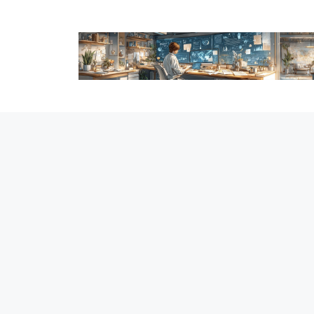
跳
至
内
容