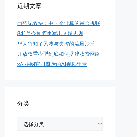
近期文章
西药见效快：中国企业算的是合规账
841号令如何重写出入境规则
华为竹知了风波与失控的流量沙丘
开放权重模型到底如何搭建收费网络
xAI裸图官司背后的AI视频生意
分类
分
类