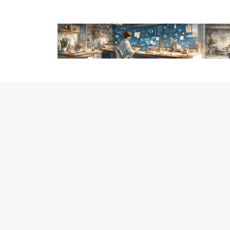
跳
至
内
容