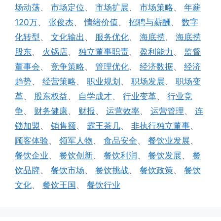
场动荡
、
市场定位
、
市场扩展
、
市场策略
、
年薪
120万
、
张俊杰
、
情绪价值
、
招聘与薪酬
、
数字
化转型
、
文化输出
、
服务优化
、
海底捞
、
海底捞
股东
、
火锅店
、
独立董事职责
、
盈利能力
、
监督
董事会
、
竞争策略
、
管理优化
、
经济数据
、
经济
趋势
、
经营策略
、
职业规划
、
职场发展
、
职场变
革
、
股东权益
、
自学成才
、
行业变革
、
行业竞
争
、
财务健康
、
财报
、
运营效率
、
运营管理
、
连
锁加盟
、
销售额
、
霸王茶几
、
非执行独立董事
、
顾客体验
、
领军人物
、
食品安全
、
餐饮业发展
、
餐饮企业
、
餐饮创新
、
餐饮利润
、
餐饮发展
、
餐
饮品牌
、
餐饮市场
、
餐饮挑战
、
餐饮政策
、
餐饮
文化
、
餐饮王国
、
餐饮行业