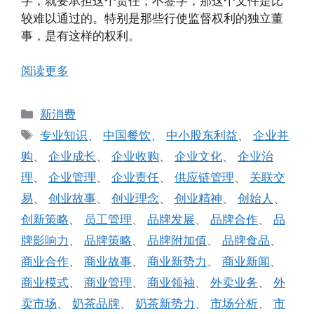
字，就要承担这个责任；不签字，那这个文件是比
较难以通过的。特别是那些行使监督权利的独立董
事，是有这样的权利。
阅读更多
分
新消费
类
标
专业知识
、
中国餐饮
、
中小股东利益
、
企业并
签
购
、
企业成长
、
企业收购
、
企业文化
、
企业治
理
、
企业管理
、
企业责任
、
供应链管理
、
关联交
易
、
创业故事
、
创业理念
、
创业精神
、
创始人
、
创新策略
、
员工管理
、
品牌发展
、
品牌合作
、
品
牌影响力
、
品牌策略
、
品牌附加值
、
品牌食品
、
商业合作
、
商业故事
、
商业新势力
、
商业新闻
、
商业模式
、
商业管理
、
商业领袖
、
外卖业务
、
外
卖市场
、
奶茶品牌
、
奶茶新势力
、
市场分析
、
市