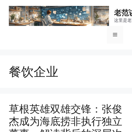
跳
至
老范
内
这里是老
容
菜
单
餐饮企业
草根英雄双雄交锋：张俊
杰成为海底捞非执行独立