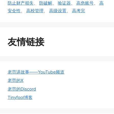
防止财产损失
、
防破解
、
验证器
、
高危账号
、
高
安全性
、
高校管理
、
高级设置
、
高考完
友情链接
老范讲故事——YouTube频道
老范的X
老范的Discord
Tinyfool博客