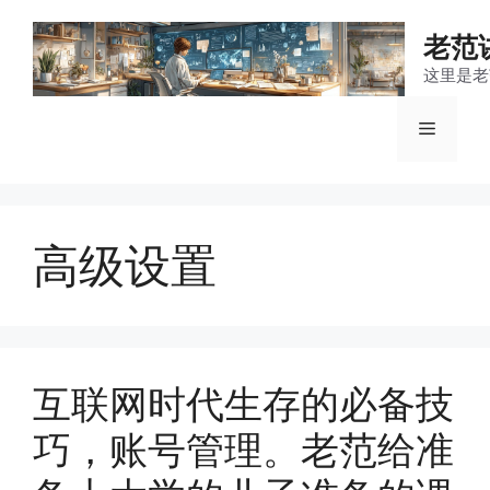
跳
至
老范
内
这里是老
容
菜
单
高级设置
互联网时代生存的必备技
巧，账号管理。老范给准