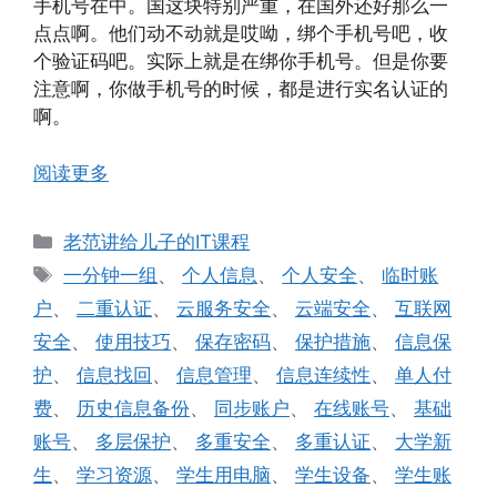
手机号在中。国这块特别严重，在国外还好那么一
点点啊。他们动不动就是哎呦，绑个手机号吧，收
个验证码吧。实际上就是在绑你手机号。但是你要
注意啊，你做手机号的时候，都是进行实名认证的
啊。
阅读更多
分
老范讲给儿子的IT课程
类
标
一分钟一组
、
个人信息
、
个人安全
、
临时账
签
户
、
二重认证
、
云服务安全
、
云端安全
、
互联网
安全
、
使用技巧
、
保存密码
、
保护措施
、
信息保
护
、
信息找回
、
信息管理
、
信息连续性
、
单人付
费
、
历史信息备份
、
同步账户
、
在线账号
、
基础
账号
、
多层保护
、
多重安全
、
多重认证
、
大学新
生
、
学习资源
、
学生用电脑
、
学生设备
、
学生账