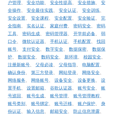
户管理
、
安全功能
、
安全性提高
、
安全措施
、
安
全操作
、
安全最佳实践
、
安全认证
、
安全训练
、
安全设置
、
安全课程
、
安全配置
、
安全验证
、
完
全指南
、
实名认证
、
家庭付费
、
密码安全
、
密码
工具
、
密码生成
、
密码管理器
、
开学前必备
、
弱
口令
、
微软认证器
、
手机认证
、
手机配置
、
找回
账号
、
支付安全
、
数字安全
、
数据保密
、
数据保
护
、
数据安全
、
数码安全
、
新环境
、
校园安全
、
注册新账号
、
父母必读
、
父母指导
、
电脑配置
、
确认身份
、
第三方登录
、
网站登录
、
网络安全
、
网络服务
、
网络账号
、
设备安全
、
设备更换
、
设
置手机
、
设置邮箱
、
谷歌认证器
、
账号安全
、
账
号巡回
、
账号生成
、
账号管理
、
账号管理教程
、
账号类别
、
账号绑定
、
账号迁移
、
账户保护
、
身
份认证
、
输入信息
、
邮箱安全
、
防止信息泄露
、