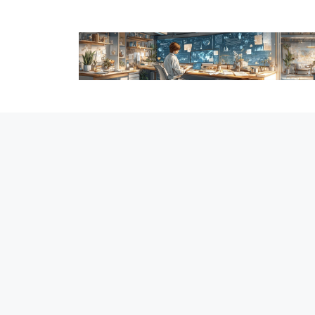
跳
至
内
容