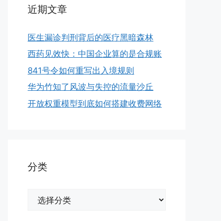
近期文章
医生漏诊判刑背后的医疗黑暗森林
西药见效快：中国企业算的是合规账
841号令如何重写出入境规则
华为竹知了风波与失控的流量沙丘
开放权重模型到底如何搭建收费网络
分类
分
类