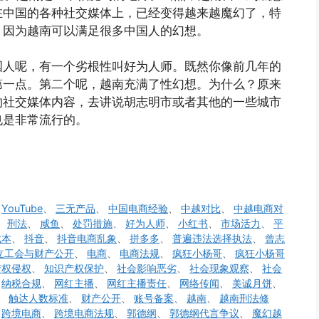
在中国的各种社交媒体上，已经变得越来越魔幻了，特
？因为越南可以满足很多中国人的幻想。
国人呢，有一个劣根性叫好为人师。既然你像前几年的
第一点。第二个呢，越南充满了性幻想。为什么？原来
的社交媒体内容，去讲说胡志明市或者其他的一些城市
也是非常流行的。
、
YouTube
、
三无产品
、
中国电商经验
、
中越对比
、
中越电商对
、
刑法
、
咸鱼
、
处罚措施
、
好为人师
、
小红书
、
市场活力
、
平
成本
、
抖音
、
抖音电商乱象
、
拼多多
、
普遍违法选择执法
、
曾志
立工会与财产公开
、
电商
、
电商法规
、
疯狂小杨哥
、
疯狂小杨哥
产权侵权
、
知识产权保护
、
社会影响恶劣
、
社会现象观察
、
社会
、
纳税合规
、
网红主播
、
网红主播责任
、
网络传闻
、
美诚月饼
、
、
触达人数标准
、
财产公开
、
账号备案
、
越南
、
越南刑法修
、
跨境电商
、
跨境电商法规
、
郭德纲
、
郭德纲代言争议
、
魔幻越