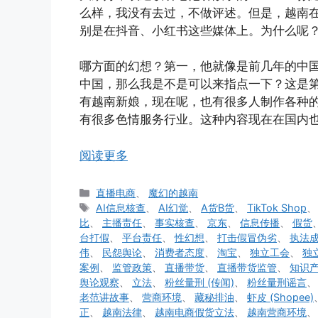
么样，我没有去过，不做评述。但是，越南
别是在抖音、小红书这些媒体上。为什么呢
哪方面的幻想？第一，他就像是前几年的中
中国，那么我是不是可以来指点一下？这是
有越南新娘，现在呢，也有很多人制作各种
有很多色情服务行业。这种内容现在在国内
阅读更多
分
直播电商
、
魔幻的越南
类
标
AI信息核查
、
AI幻觉
、
A货B货
、
TikTok Shop
签
比
、
主播责任
、
事实核查
、
京东
、
信息传播
、
假货
台打假
、
平台责任
、
性幻想
、
打击假冒伪劣
、
执法
伟
、
民怨舆论
、
消费者态度
、
淘宝
、
独立工会
、
独
案例
、
监管政策
、
直播带货
、
直播带货监管
、
知识
舆论观察
、
立法
、
粉丝量刑 (传闻)
、
粉丝量刑谣言
老范讲故事
、
营商环境
、
藏秘排油
、
虾皮 (Shopee)
正
、
越南法律
、
越南电商假货立法
、
越南营商环境