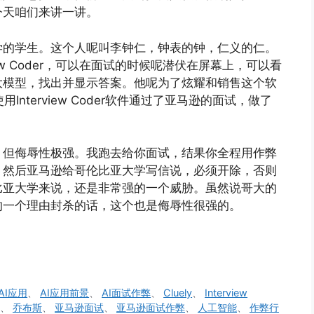
今天咱们来讲一讲。
学的学生。这个人呢叫李钟仁，钟表的钟，仁义的仁。
iew Coder，可以在面试的时候呢潜伏在屏幕上，可以看
大模型，找出并显示答案。他呢为了炫耀和销售这个软
Interview Coder软件通过了亚马逊的面试，做了
，但侮辱性极强。我跑去给你面试，结果你全程用作弊
。然后亚马逊给哥伦比亚大学写信说，必须开除，否则
比亚大学来说，还是非常强的一个威胁。虽然说哥大的
的一个理由封杀的话，这个也是侮辱性很强的。
AI应用
、
AI应用前景
、
AI面试作弊
、
Cluely
、
Interview
、
乔布斯
、
亚马逊面试
、
亚马逊面试作弊
、
人工智能
、
作弊行