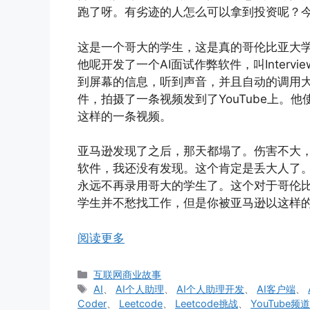
跑了呀。有劣迹的人怎么可以拿到投资呢？
这是一个哥大的学生，这是真的哥伦比亚大
他呢开发了一个AI面试作弊软件，叫Interv
到屏幕的信息，听到声音，并且自动的调用
件，拍摄了一条视频发到了YouTube上。他使用
这样的一条视频。
亚马逊发现了之后，那天都塌了。伤害不大
软件，我还没有发现。这个肯定是丢大人了
永远不再录用哥大的学生了。这个对于哥伦
学生并不愁找工作，但是你被亚马逊以这样
阅读更多
分
互联网商业故事
类
标
AI
、
AI个人助理
、
AI个人助理开发
、
AI客户端
、
签
Coder
、
Leetcode
、
Leetcode挑战
、
YouTube频道