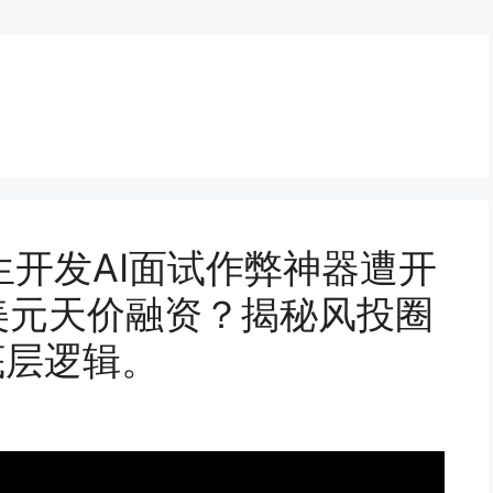
开发AI面试作弊神器遭开
美元天价融资？揭秘风投圈
底层逻辑。