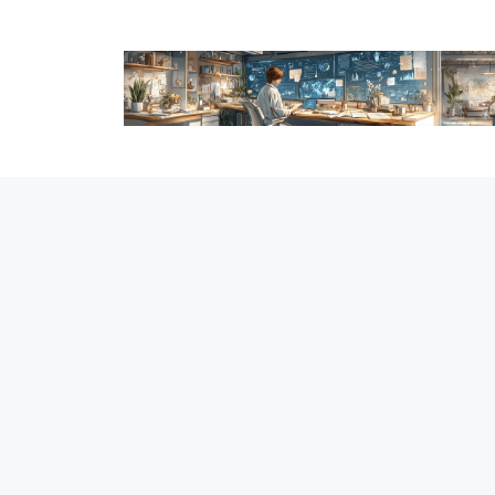
跳
至
内
容