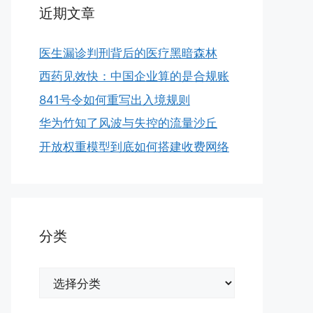
近期文章
医生漏诊判刑背后的医疗黑暗森林
西药见效快：中国企业算的是合规账
841号令如何重写出入境规则
华为竹知了风波与失控的流量沙丘
开放权重模型到底如何搭建收费网络
分类
分
类