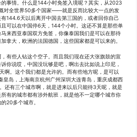
事情。什么是144小时免签入境呢？其实，从2023
概对全世界50多个国家——就是反而比较大一点的发
有144.6天以后离开中国去第三国的，或者回你自己
且可以在中国停6天，144个小时。这还不算是那些单
像马来西亚泰国双方免签，你像泰国我们是可以在那待
日加拿大，欧洲的法国德国，这些国家都是可以来的。
啊，有些人钻这个空子。而且我们现在还大张旗鼓的宣
告诉你说哎，中国没玩够是吧，啊出去比如说上印尼，
6天啊。这个我们都是允许的。而有些地方呢，是可以
庄秦皇岛，上海南京杭州广州深圳大连青岛，重庆成都西
。还有三个城市啊，就是进来以后只能待3天呢，就是
是所有的城市都有涉外航班，就是他不一定哪个城市你
的20多个城市。