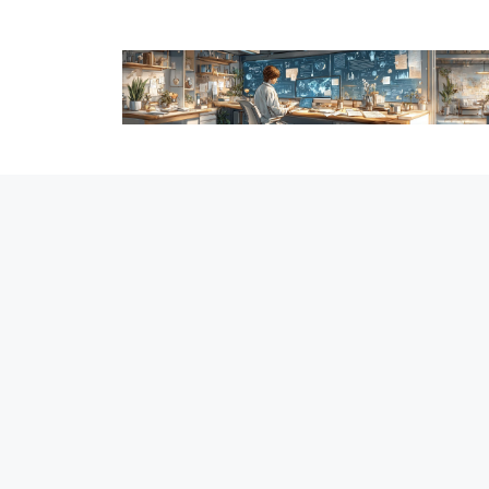
跳
至
内
容