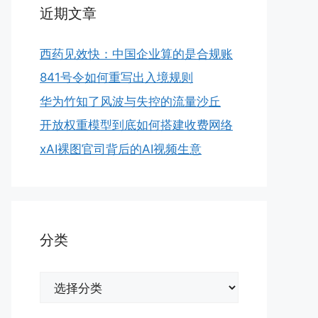
近期文章
西药见效快：中国企业算的是合规账
841号令如何重写出入境规则
华为竹知了风波与失控的流量沙丘
开放权重模型到底如何搭建收费网络
xAI裸图官司背后的AI视频生意
分类
分
类