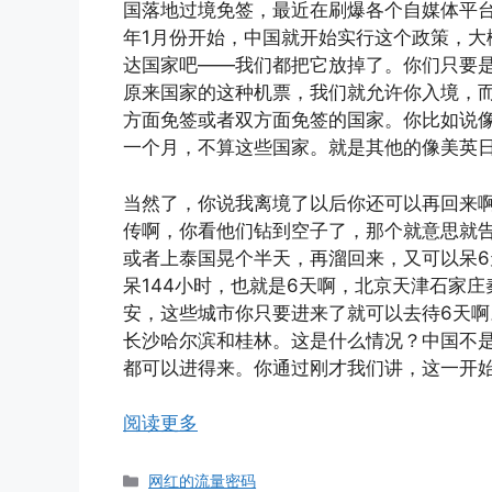
国落地过境免签，最近在刷爆各个自媒体平台的
年1月份开始，中国就开始实行这个政策，大
达国家吧——我们都把它放掉了。你们只要是
原来国家的这种机票，我们就允许你入境，而
方面免签或者双方面免签的国家。你比如说
一个月，不算这些国家。就是其他的像美英
当然了，你说我离境了以后你还可以再回来
传啊，你看他们钻到空子了，那个就意思就
或者上泰国晃个半天，再溜回来，又可以呆
呆144小时，也就是6天啊，北京天津石家
安，这些城市你只要进来了就可以去待6天啊
长沙哈尔滨和桂林。这是什么情况？中国不
都可以进得来。你通过刚才我们讲，这一开始
阅读更多
分
网红的流量密码