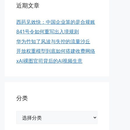
近期文章
西药见效快：中国企业算的是合规账
841号令如何重写出入境规则
华为竹知了风波与失控的流量沙丘
开放权重模型到底如何搭建收费网络
xAI裸图官司背后的AI视频生意
分类
分
类