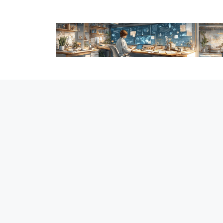
跳
至
内
容