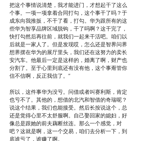
把这个事情说清楚，我才能进门，才想起干了这么
个事。一项一项拿着合同打勾，这个事干了吗？于
成东向我推扳，不干了看，打勾。华为跟所有的这
些华为智享品牌区域脱钩，干了吗啊？这干完了，
快打勾然后再往前，就我们一起来干活吧。咱们以
后就是一家人了。但是发现哎，怎么还是智界问界
想界摆在华为的展厅里头，我们还在这努力的卖长
安汽车。他最后一定是这样的，婚离了啊，财产也
分割了。至于心里到底还有没有他，这个事甭管你
信不信啊，反正我信了。”
所以，这件事华为没亏。问借或者叫赛利斯，肯定
也亏不了。其他的，想借的北汽和智借的奇瑞呢？
说这个结果，我们也能接受。然后长按说这个，总
还是觉得心里不太舒服啊。自己娶回家的媳妇，好
像总是跟她的前夫藕断丝连。那么一个感觉，对
吧？这就是啊，这一个交易，咱们去分析一下，到
底谁亏了，谁赚了啊。