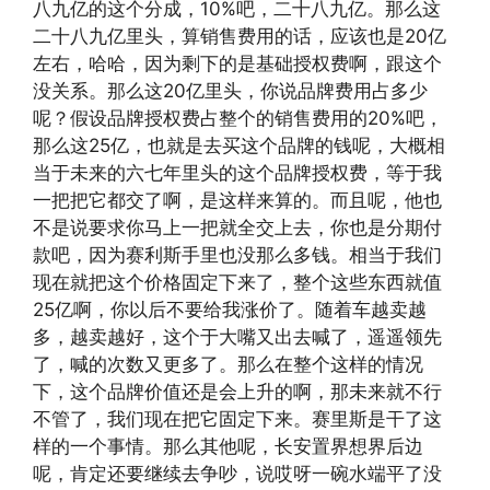
八九亿的这个分成，10%吧，二十八九亿。那么这
二十八九亿里头，算销售费用的话，应该也是20亿
左右，哈哈，因为剩下的是基础授权费啊，跟这个
没关系。那么这20亿里头，你说品牌费用占多少
呢？假设品牌授权费占整个的销售费用的20%吧，
那么这25亿，也就是去买这个品牌的钱呢，大概相
当于未来的六七年里头的这个品牌授权费，等于我
一把把它都交了啊，是这样来算的。而且呢，他也
不是说要求你马上一把就全交上去，你也是分期付
款吧，因为赛利斯手里也没那么多钱。相当于我们
现在就把这个价格固定下来了，整个这些东西就值
25亿啊，你以后不要给我涨价了。随着车越卖越
多，越卖越好，这个于大嘴又出去喊了，遥遥领先
了，喊的次数又更多了。那么在整个这样的情况
下，这个品牌价值还是会上升的啊，那未来就不行
不管了，我们现在把它固定下来。赛里斯是干了这
样的一个事情。那么其他呢，长安置界想界后边
呢，肯定还要继续去争吵，说哎呀一碗水端平了没