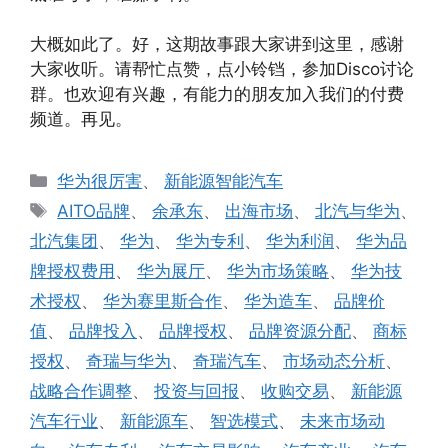
大概如此了。好，这期故事跟大家讲到这里，感谢
大家收听。请帮忙点赞，点小铃铛，参加Disco讨论
群。也欢迎有兴趣，有能力的朋友加入我们的付费
频道。再见。
分
华为很厉害
、
新能源智能汽车
类
标
AITO品牌
、
余承东
、
出海市场
、
北汽与华为
、
签
北汽集团
、
华为
、
华为专利
、
华为利润
、
华为品
牌授权费用
、
华为展厅
、
华为市场策略
、
华为技
术授权
、
华为赛里斯合作
、
华为造车
、
品牌价
值
、
品牌投入
、
品牌授权
、
品牌资源分配
、
商标
授权
、
奇瑞与华为
、
奇瑞汽车
、
市场动态分析
、
战略合作调整
、
投资与回报
、
收购交易
、
新能源
汽车行业
、
新能源车
、
智选模式
、
未来市场动