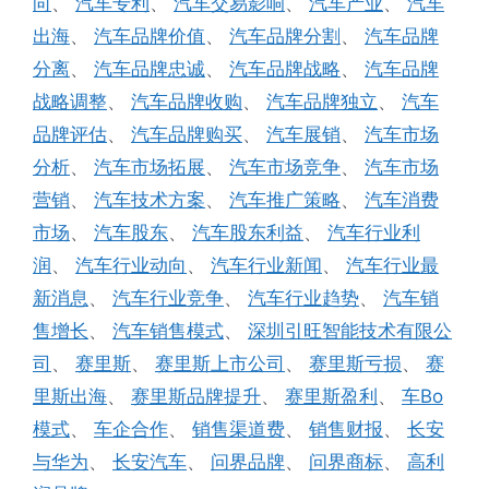
向
、
汽车专利
、
汽车交易影响
、
汽车产业
、
汽车
出海
、
汽车品牌价值
、
汽车品牌分割
、
汽车品牌
分离
、
汽车品牌忠诚
、
汽车品牌战略
、
汽车品牌
战略调整
、
汽车品牌收购
、
汽车品牌独立
、
汽车
品牌评估
、
汽车品牌购买
、
汽车展销
、
汽车市场
分析
、
汽车市场拓展
、
汽车市场竞争
、
汽车市场
营销
、
汽车技术方案
、
汽车推广策略
、
汽车消费
市场
、
汽车股东
、
汽车股东利益
、
汽车行业利
润
、
汽车行业动向
、
汽车行业新闻
、
汽车行业最
新消息
、
汽车行业竞争
、
汽车行业趋势
、
汽车销
售增长
、
汽车销售模式
、
深圳引旺智能技术有限公
司
、
赛里斯
、
赛里斯上市公司
、
赛里斯亏损
、
赛
里斯出海
、
赛里斯品牌提升
、
赛里斯盈利
、
车Bo
模式
、
车企合作
、
销售渠道费
、
销售财报
、
长安
与华为
、
长安汽车
、
问界品牌
、
问界商标
、
高利