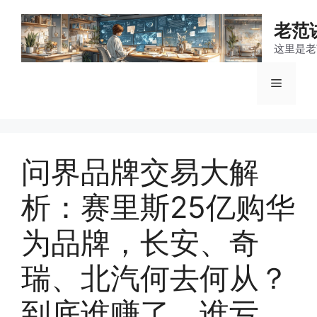
跳
至
老范
内
这里是老
容
菜
单
问界品牌交易大解
析：赛里斯25亿购华
为品牌，长安、奇
瑞、北汽何去何从？
到底谁赚了，谁亏