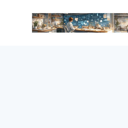
跳
至
内
容