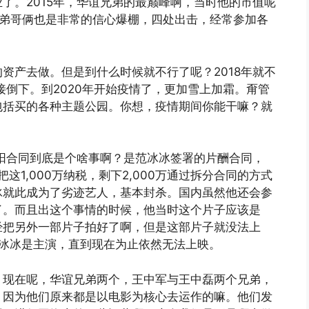
了。2015年，华谊兄弟的最巅峰啊，当时他的市值呢
谊兄弟哥俩也是非常的信心爆棚，四处出击，经常参加各
资产去做。但是到什么时候就不行了呢？2018年就不
接倒下。到2020年开始疫情了，更加雪上加霜。甭管
包括买的各种主题公园。你想，疫情期间你能干嘛？就
阴阳合同到底是个啥事啊？是范冰冰签署的片酬合同，
也把这1,000万纳税，剩下2,000万通过拆分合同的方式
冰就此成为了劣迹艺人，基本封杀。国内虽然他还会参
了。而且出这个事情的时候，他当时这个片子应该是
经把另外一部片子拍好了啊，但是这部片子就没法上
范冰冰是主演，直到现在为止依然无法上映。
。现在呢，华谊兄弟两个，王中军与王中磊两个兄弟，
？因为他们原来都是以电影为核心去运作的嘛。他们发