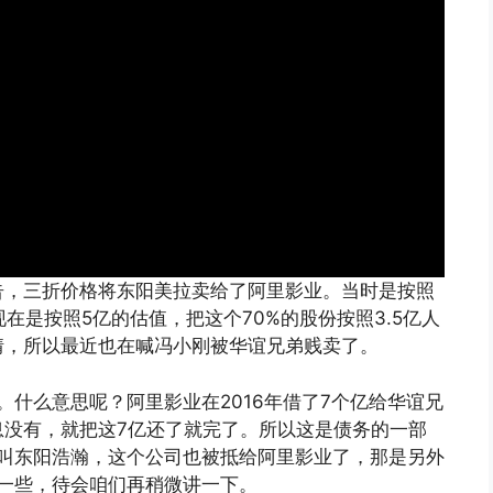
告，三折价格将东阳美拉卖给了阿里影业。当时是按照
。现在是按照5亿的估值，把这个70%的股份按照3.5亿人
情，所以最近也在喊冯小刚被华谊兄弟贱卖了。
。什么意思呢？阿里影业在2016年借了7个亿给华谊兄
息没有，就把这7亿还了就完了。所以这是债务的一部
司叫东阳浩瀚，这个公司也被抵给阿里影业了，那是另外
多一些，待会咱们再稍微讲一下。