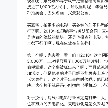
现在呢，难兄难弟等于就一把全都给阿里影业
接近了1,000亿人民币。所以当时呢，华
种拍卖会，去买名画，买景观公园。
买豪宅，拍更多的电影，买各种他们不熟悉的
行了啊。2018年出现的事情叫阴阳合同，直
是他做的院线的板块，还是他投资的电影，
全都不行了啊，现在依然在苦苦挣扎。
第一个呢，先去看一看，咱们2018年这个
3,000万，上次呢只写了1,000万的片酬，
偷税漏税。这个事被抓出来了啊，而且范冰
加活动，但是他演的片子已经不能再去上映
《大轰炸》。这个片子出事的时候呢，他已
映。这个片子就是冯小刚拍的《手机2》，
对于疫情，院线和电影行业肯定是打击巨大
也在努力的去电影化。去电影化是怎么去呢