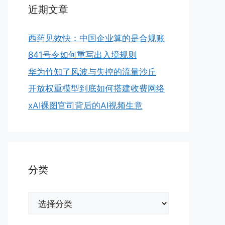
近期文章
西药见效快：中国企业算的是合规账
841号令如何重写出入境规则
华为竹知了风波与失控的流量沙丘
开放权重模型到底如何搭建收费网络
xAI裸图官司背后的AI视频生意
分类
分
类