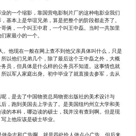
影业的一个缩影，靠国营电影制片厂的这种电影业我们
影，基本上是华谊兄弟，算是把整个的阶段都走齐了。
个哥俩，一个叫王中君，一个叫王中磊。当时一共加里
他们家最小的一个。
军人。他现在一般在网上查不到他父亲具体叫什么，只是
。所以他们兄弟几个，除了最后这个王中磊之外，大概
公务员，但具体是什么样的公务员不知道。这事情也就
，所以军人家庭出身。初中毕业了就直接去参军，去从
后呢，是去了中国物资总局物资出版社的美术设计与
以后，跑到美国去上学去了。是美国纽约州立大学和美
边读的本科，哪边读的硕士，我并没有查到啊。但是现
，写上他应该是硕士毕业。
是做杂志和广告啊，就是四处给人做点小广告。但后来