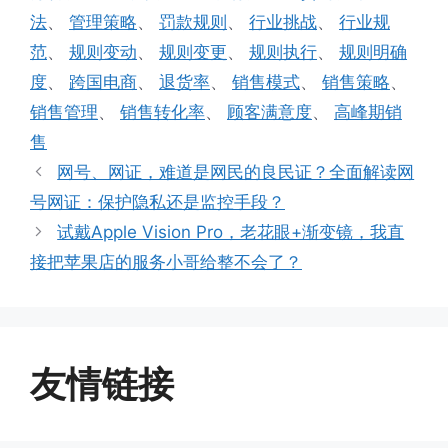
法
、
管理策略
、
罚款规则
、
行业挑战
、
行业规
范
、
规则变动
、
规则变更
、
规则执行
、
规则明确
度
、
跨国电商
、
退货率
、
销售模式
、
销售策略
、
销售管理
、
销售转化率
、
顾客满意度
、
高峰期销
售
网号、网证，难道是网民的良民证？全面解读网
号网证：保护隐私还是监控手段？
试戴Apple Vision Pro，老花眼+渐变镜，我直
接把苹果店的服务小哥给整不会了？
友情链接