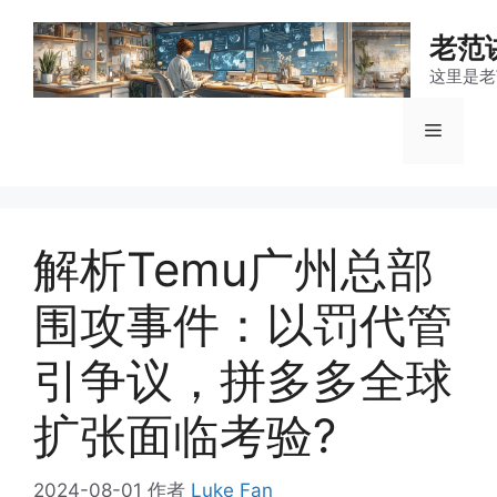
跳
至
老范
内
这里是老
容
菜
单
解析Temu广州总部
围攻事件：以罚代管
引争议，拼多多全球
扩张面临考验?
2024-08-01
作者
Luke Fan