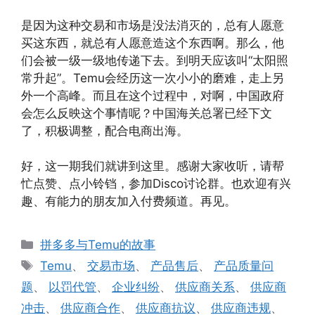
是因为这种交易和市场是没法消灭的，总有人愿意
买这东西，就总有人愿意造这个东西啊。那么，他
们会被一级一级地传递下去。到明天应该叫“太阳照
常升起”。Temu会经历这一次小小的磨难，走上另
外一个高峰。而且在这个过程中，对啊，中国政府
会怎么反映这个事情呢？中国海关总署已经下文
了，积极调整，配合电商出海。
好，这一期我们就讲到这里。感谢大家收听，请帮
忙点赞、点小铃铛，参加Disco讨论群。也欢迎有兴
趣、有能力的朋友加入付费频道。再见。
分
拼多多与Temu的故事
类
标
Temu
、
交易市场
、
产品售后
、
产品质量问
签
题
、
以罚代管
、
企业纠纷
、
供应商关系
、
供应商
冲击
、
供应商合作
、
供应商抗议
、
供应商违规
、