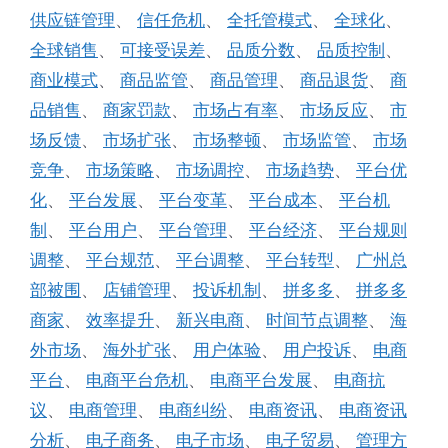
供应链管理
、
信任危机
、
全托管模式
、
全球化
、
全球销售
、
可接受误差
、
品质分数
、
品质控制
、
商业模式
、
商品监管
、
商品管理
、
商品退货
、
商
品销售
、
商家罚款
、
市场占有率
、
市场反应
、
市
场反馈
、
市场扩张
、
市场整顿
、
市场监管
、
市场
竞争
、
市场策略
、
市场调控
、
市场趋势
、
平台优
化
、
平台发展
、
平台变革
、
平台成本
、
平台机
制
、
平台用户
、
平台管理
、
平台经济
、
平台规则
调整
、
平台规范
、
平台调整
、
平台转型
、
广州总
部被围
、
店铺管理
、
投诉机制
、
拼多多
、
拼多多
商家
、
效率提升
、
新兴电商
、
时间节点调整
、
海
外市场
、
海外扩张
、
用户体验
、
用户投诉
、
电商
平台
、
电商平台危机
、
电商平台发展
、
电商抗
议
、
电商管理
、
电商纠纷
、
电商资讯
、
电商资讯
分析
、
电子商务
、
电子市场
、
电子贸易
、
管理方