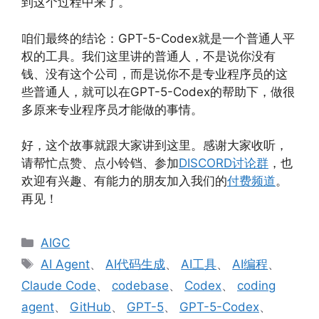
到这个过程中来了。
咱们最终的结论：GPT-5-Codex就是一个普通人平
权的工具。我们这里讲的普通人，不是说你没有
钱、没有这个公司，而是说你不是专业程序员的这
些普通人，就可以在GPT-5-Codex的帮助下，做很
多原来专业程序员才能做的事情。
好，这个故事就跟大家讲到这里。感谢大家收听，
请帮忙点赞、点小铃铛、参加
DISCORD讨论群
，也
欢迎有兴趣、有能力的朋友加入我们的
付费频道
。
再见！
分
AIGC
类
标
AI Agent
、
AI代码生成
、
AI工具
、
AI编程
、
签
Claude Code
、
codebase
、
Codex
、
coding
agent
、
GitHub
、
GPT-5
、
GPT-5-Codex
、