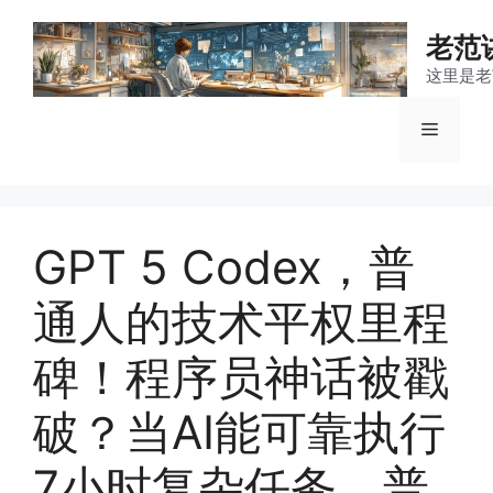
跳
至
老范
内
这里是老
容
菜
单
GPT 5 Codex，普
通人的技术平权里程
碑！程序员神话被戳
破？当AI能可靠执行
7小时复杂任务，普