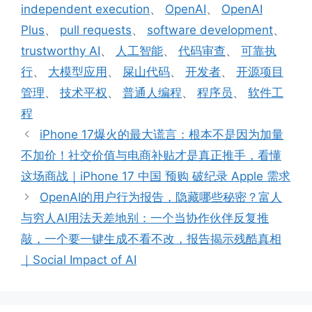
independent execution
、
OpenAI
、
OpenAI
Plus
、
pull requests
、
software development
、
trustworthy AI
、
人工智能
、
代码审查
、
可靠执
行
、
大模型应用
、
屎山代码
、
开发者
、
开源项目
管理
、
技术平权
、
普通人编程
、
程序员
、
软件工
程
iPhone 17爆火的最大谎言：根本不是因为加量
不加价！社交价值与电商补贴才是真正推手，看懂
这场商战｜iPhone 17 中国 预购 破纪录 Apple 需求
OpenAI的用户行为报告，隐藏哪些秘密？富人
与穷人AI用法天差地别：一个当协作伙伴反复推
敲，一个要一键生成不看不改，报告揭示残酷真相
｜Social Impact of AI