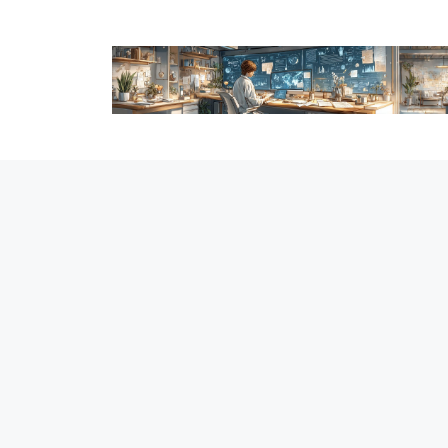
跳
至
内
容