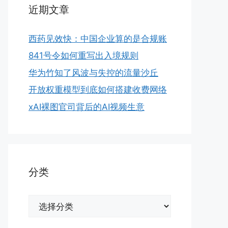
近期文章
西药见效快：中国企业算的是合规账
841号令如何重写出入境规则
华为竹知了风波与失控的流量沙丘
开放权重模型到底如何搭建收费网络
xAI裸图官司背后的AI视频生意
分类
分
类