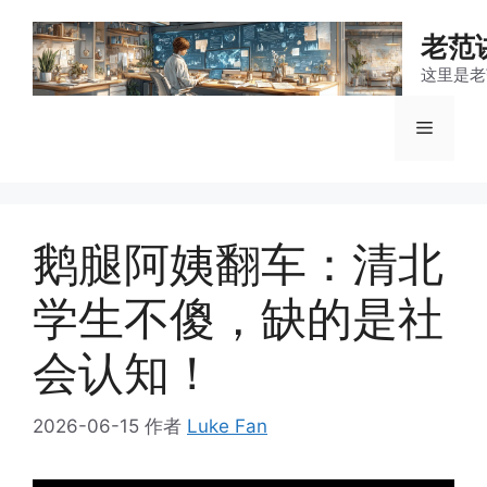
跳
至
老范
内
这里是老
容
菜
单
鹅腿阿姨翻车：清北
学生不傻，缺的是社
会认知！
2026-06-15
作者
Luke Fan