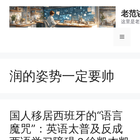
跳
至
老范
内
这里是老
容
菜
单
润的姿势一定要帅
国人移居西班牙的“语言
魔咒”：英语太普及反成