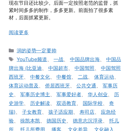
现在节目还比较少。后面一定按照老范的监督，抓
紧时间多多的制作，多多更新。前面拍了很多素
材，后面抓紧更新。
阅读更多
分
润的姿势一定要帅
类
标
YouTube频道
、
一战
、
中国品牌出海
、
中国品
签
牌出海 (比亚迪
、
中国超市
、
中国驾照
、
中国驾照
西班牙
、
中餐文化
、
中餐馆
、
二战
、
体育运动
、
体育运动普及
、
侨居西班牙
、
公共交通
、
军事历
史
、
军事历史博主
、
军事爱好者
、
华人创业
、
历
史游学
、
历史解读
、
双语教育
、
国际学校
、
奇
瑞)
、
子女教育
、
孩子适应期
、
寿司店
、
应急经
验
、
徐凯本凯
、
德国历史
、
德意志沉浮录
、
托儿
所
、
托儿所费用
、
播客
、
文化差异
、
文化融入
、