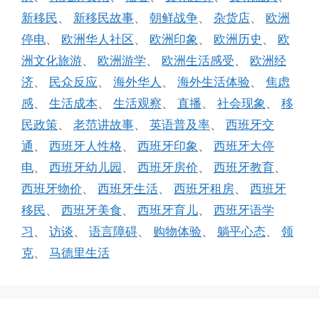
新移民
、
新移民故事
、
朝鲜战争
、
杂货店
、
欧洲
停电
、
欧洲华人社区
、
欧洲印象
、
欧洲历史
、
欧
洲文化旅游
、
欧洲游学
、
欧洲生活感受
、
欧洲经
济
、
民众反应
、
海外华人
、
海外生活体验
、
焦虑
感
、
生活成本
、
生活观察
、
直播
、
社会现象
、
移
民政策
、
老范讲故事
、
英语普及率
、
西班牙交
通
、
西班牙人性格
、
西班牙印象
、
西班牙大停
电
、
西班牙幼儿园
、
西班牙房价
、
西班牙教育
、
西班牙物价
、
西班牙生活
、
西班牙租房
、
西班牙
移民
、
西班牙美食
、
西班牙育儿
、
西班牙语学
习
、
访谈
、
语言障碍
、
购物体验
、
躺平心态
、
领
克
、
马德里生活