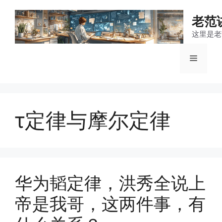
跳
至
老范
内
这里是老
容
菜
单
τ定律与摩尔定律
华为韬定律，洪秀全说上
帝是我哥，这两件事，有