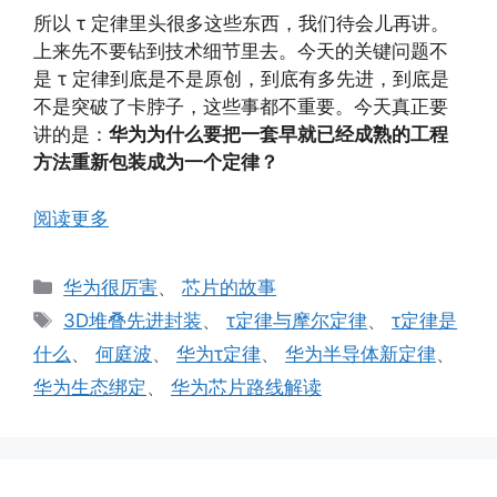
所以 τ 定律里头很多这些东西，我们待会儿再讲。
上来先不要钻到技术细节里去。今天的关键问题不
是 τ 定律到底是不是原创，到底有多先进，到底是
不是突破了卡脖子，这些事都不重要。今天真正要
讲的是：
华为为什么要把一套早就已经成熟的工程
方法重新包装成为一个定律？
阅读更多
分
华为很厉害
、
芯片的故事
类
标
3D堆叠先进封装
、
τ定律与摩尔定律
、
τ定律是
签
什么
、
何庭波
、
华为τ定律
、
华为半导体新定律
、
华为生态绑定
、
华为芯片路线解读